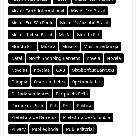
Mister Earth International
Mister Eco Brazil
Mister Eco São Paulo
Mister Peãozinho Brasil
Mister Rodeio Brasil
Moda
Mundo Pet
Mundo PET
Música
Musica
Música sertaneja
Natal
North Shopping Barretos
novela
Novela
Novelas
novelas
OAB
Oktoberfest Barretos
Olímpia
Oportunidades
Opotunidades
Os Independentes
Parque do Peão
Parque do Peao
Pet
PET
Política
Prefeitura de Barretos
Prefeitura de Colômbia
Privacy
Publieditorial
PUblieditorial