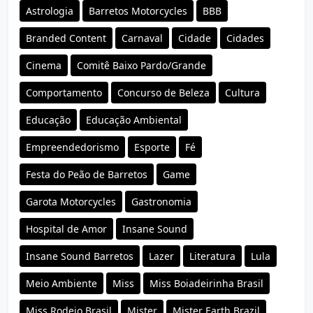
Astrologia
Barretos Motorcycles
BBB
Branded Content
Carnaval
Cidade
Cidades
Cinema
Comitê Baixo Pardo/Grande
Comportamento
Concurso de Beleza
Cultura
Educação
Educação Ambiental
Empreendedorismo
Esporte
Fé
Festa do Peão de Barretos
Game
Garota Motorcycles
Gastronomia
Hospital de Amor
Insane Sound
Insane Sound Barretos
Lazer
Literatura
Lula
Meio Ambiente
Miss
Miss Boiadeirinha Brasil
Miss Rodeio Brasil
Mister
Mister Earth Brazil