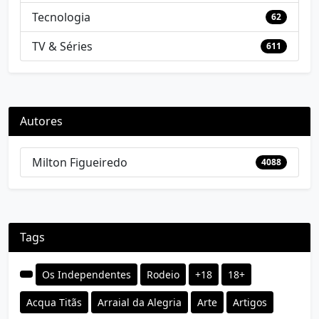
Tecnologia
62
TV & Séries
611
Autores
Milton Figueiredo
4088
Tags
Os Independentes
Rodeio
+18
18+
Acqua Titãs
Arraial da Alegria
Arte
Artigos