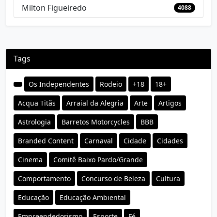
Milton Figueiredo
4088
Tags
Os Independentes
Rodeio
+18
18+
Acqua Titãs
Arraial da Alegria
Arte
Artigos
Astrologia
Barretos Motorcycles
BBB
Branded Content
Carnaval
Cidade
Cidades
Cinema
Comitê Baixo Pardo/Grande
Comportamento
Concurso de Beleza
Cultura
Educação
Educação Ambiental
Empreendedorismo
Esporte
Fé