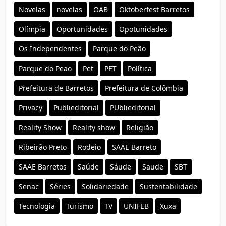
Novelas
novelas
OAB
Oktoberfest Barretos
Olímpia
Oportunidades
Opotunidades
Os Independentes
Parque do Peão
Parque do Peao
Pet
PET
Política
Prefeitura de Barretos
Prefeitura de Colômbia
Privacy
Publieditorial
PUblieditorial
Reality Show
Reality show
Religião
Ribeirão Preto
Rodeio
SAAE Barreto
SAAE Barretos
Saúde
Sáude
Saude
SBT
Senac
Séries
Solidariedade
Sustentabilidade
Tecnologia
Turismo
TV
UNIFEB
Xuxa