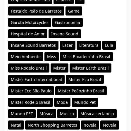
Festa do Peão de Barretos
Game
Garota Motorcycles
Gastronomia
Hospital de Amor
Insane Sound
Insane Sound Barretos
Lazer
Literatura
Lula
Meio Ambiente
Miss
Miss Boiadeirinha Brasil
Miss Rodeio Brasil
Mister
Mister Earth Brazil
Mister Earth International
Mister Eco Brazil
Mister Eco São Paulo
Mister Peãozinho Brasil
Mister Rodeio Brasil
Moda
Mundo Pet
Mundo PET
Música
Musica
Música sertaneja
Natal
North Shopping Barretos
novela
Novela