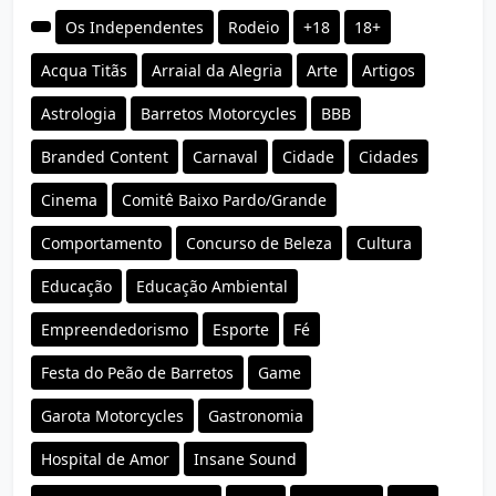
Os Independentes
Rodeio
+18
18+
Acqua Titãs
Arraial da Alegria
Arte
Artigos
Astrologia
Barretos Motorcycles
BBB
Branded Content
Carnaval
Cidade
Cidades
Cinema
Comitê Baixo Pardo/Grande
Comportamento
Concurso de Beleza
Cultura
Educação
Educação Ambiental
Empreendedorismo
Esporte
Fé
Festa do Peão de Barretos
Game
Garota Motorcycles
Gastronomia
Hospital de Amor
Insane Sound