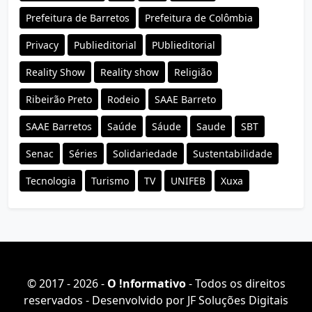
Prefeitura de Barretos
Prefeitura de Colômbia
Privacy
Publieditorial
PUblieditorial
Reality Show
Reality show
Religião
Ribeirão Preto
Rodeio
SAAE Barreto
SAAE Barretos
Saúde
Sáude
Saude
SBT
Senac
Séries
Solidariedade
Sustentabilidade
Tecnologia
Turismo
TV
UNIFEB
Xuxa
© 2017 - 2026 -
O ǃnformativo
- Todos os direitos
reservados - Desenvolvido por
JF Soluções Digitais