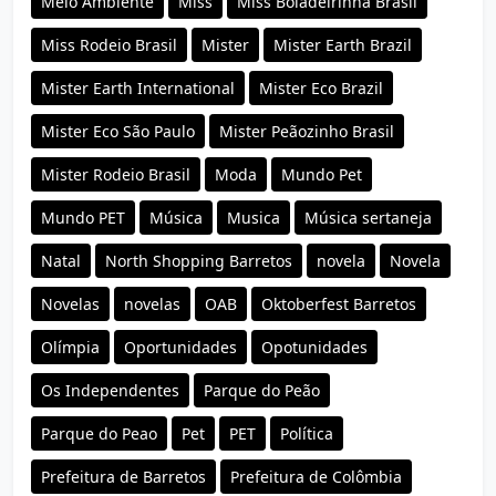
Meio Ambiente
Miss
Miss Boiadeirinha Brasil
Miss Rodeio Brasil
Mister
Mister Earth Brazil
Mister Earth International
Mister Eco Brazil
Mister Eco São Paulo
Mister Peãozinho Brasil
Mister Rodeio Brasil
Moda
Mundo Pet
Mundo PET
Música
Musica
Música sertaneja
Natal
North Shopping Barretos
novela
Novela
Novelas
novelas
OAB
Oktoberfest Barretos
Olímpia
Oportunidades
Opotunidades
Os Independentes
Parque do Peão
Parque do Peao
Pet
PET
Política
Prefeitura de Barretos
Prefeitura de Colômbia