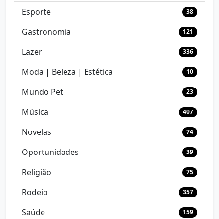
Esporte
38
Gastronomia
121
Lazer
336
Moda | Beleza | Estética
10
Mundo Pet
23
Música
407
Novelas
74
Oportunidades
39
Religião
75
Rodeio
357
Saúde
159