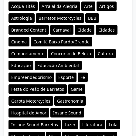
Acqua Titãs
Arraial da Alegria
Arte
Artigos
Astrologia
Barretos Motorcycles
BBB
Branded Content
Carnaval
Cidade
Cidades
Cinema
Comitê Baixo Pardo/Grande
Comportamento
Concurso de Beleza
Cultura
Educação
Educação Ambiental
Empreendedorismo
Esporte
Fé
Festa do Peão de Barretos
Game
Garota Motorcycles
Gastronomia
Hospital de Amor
Insane Sound
Insane Sound Barretos
Lazer
Literatura
Lula