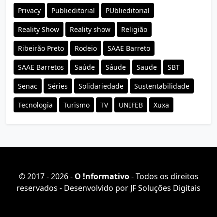
Privacy
Publieditorial
PUblieditorial
Reality Show
Reality show
Religião
Ribeirão Preto
Rodeio
SAAE Barreto
SAAE Barretos
Saúde
Sáude
Saude
SBT
Senac
Séries
Solidariedade
Sustentabilidade
Tecnologia
Turismo
TV
UNIFEB
Xuxa
© 2017 - 2026 -
O ǃnformativo
- Todos os direitos
reservados - Desenvolvido por
JF Soluções Digitais