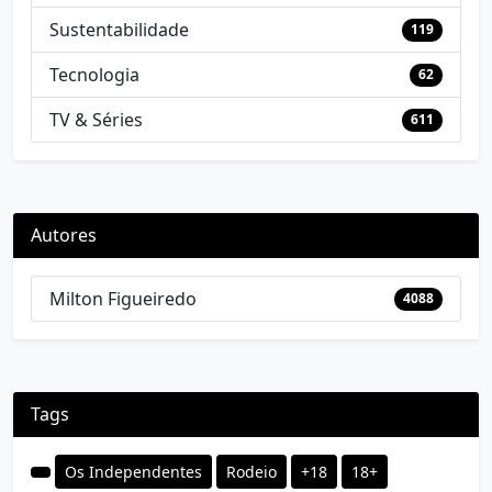
Sustentabilidade
119
Tecnologia
62
TV & Séries
611
Autores
Milton Figueiredo
4088
Tags
Os Independentes
Rodeio
+18
18+