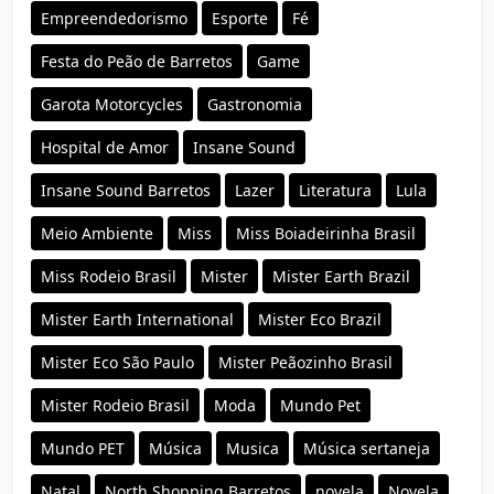
Empreendedorismo
Esporte
Fé
Festa do Peão de Barretos
Game
Garota Motorcycles
Gastronomia
Hospital de Amor
Insane Sound
Insane Sound Barretos
Lazer
Literatura
Lula
Meio Ambiente
Miss
Miss Boiadeirinha Brasil
Miss Rodeio Brasil
Mister
Mister Earth Brazil
Mister Earth International
Mister Eco Brazil
Mister Eco São Paulo
Mister Peãozinho Brasil
Mister Rodeio Brasil
Moda
Mundo Pet
Mundo PET
Música
Musica
Música sertaneja
Natal
North Shopping Barretos
novela
Novela