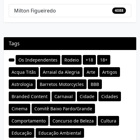
Milton Figueiredo
4088
Tags
Os Independentes
Rodeio
+18
18+
Acqua Titãs
Arraial da Alegria
Arte
Artigos
Astrologia
Barretos Motorcycles
BBB
Branded Content
Carnaval
Cidade
Cidades
Cinema
Comitê Baixo Pardo/Grande
Comportamento
Concurso de Beleza
Cultura
Educação
Educação Ambiental