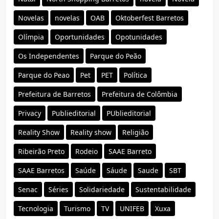
Novelas
novelas
OAB
Oktoberfest Barretos
Olímpia
Oportunidades
Opotunidades
Os Independentes
Parque do Peão
Parque do Peao
Pet
PET
Política
Prefeitura de Barretos
Prefeitura de Colômbia
Privacy
Publieditorial
PUblieditorial
Reality Show
Reality show
Religião
Ribeirão Preto
Rodeio
SAAE Barreto
SAAE Barretos
Saúde
Sáude
Saude
SBT
Senac
Séries
Solidariedade
Sustentabilidade
Tecnologia
Turismo
TV
UNIFEB
Xuxa