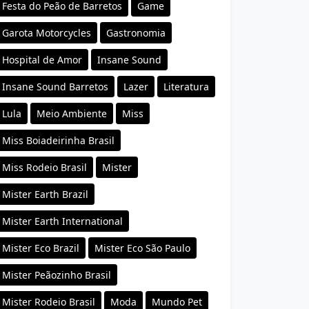
Festa do Peão de Barretos
Game
Garota Motorcycles
Gastronomia
Hospital de Amor
Insane Sound
Insane Sound Barretos
Lazer
Literatura
Lula
Meio Ambiente
Miss
Miss Boiadeirinha Brasil
Miss Rodeio Brasil
Mister
Mister Earth Brazil
Mister Earth International
Mister Eco Brazil
Mister Eco São Paulo
Mister Peãozinho Brasil
Mister Rodeio Brasil
Moda
Mundo Pet