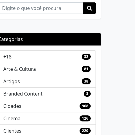
Categorias
+18
32
Arte & Cultura
81
Artigos
38
Branded Content
3
Cidades
968
Cinema
126
Clientes
220