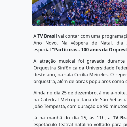
A
TV Brasil
vai contar com uma programação 
Ano Novo. Na véspera de Natal, dia 
especial
"Partituras - 100 anos da Orques
A atração musical foi gravada durant
Orquestra Sinfônica da Universidade Feder
deste ano, na sala Cecília Meireles. O repe
orquestra, além de obras populares como c
Ainda no dia 25 de dezembro, à meia-noite,
na Catedral Metropolitana de São Sebastiã
João Tempesta, com duração de 90 minutos
Já na manhã do dia 25, às 11h, a
TV Bra
espetáculo teatral natalino voltado para p