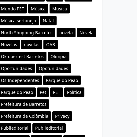
Mundo PET
Música
Musica
Música sertaneja
Natal
North Shopping Barretos
novela
Novela
Novelas
novelas
OAB
Oktoberfest Barretos
Olímpia
Oportunidades
Opotunidades
Os Independentes
Parque do Peão
Parque do Peao
Pet
PET
Política
Prefeitura de Barretos
Prefeitura de Colômbia
Privacy
Publieditorial
PUblieditorial