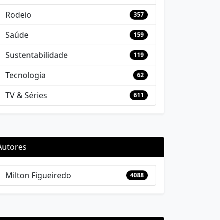
Rodeio
357
Saúde
159
Sustentabilidade
119
Tecnologia
62
TV & Séries
611
Autores
Milton Figueiredo
4088