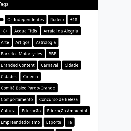
Tags
Os Independentes
Rodeio
+18
18+
Acqua Titãs
Arraial da Alegria
Arte
Artigos
Astrologia
Barretos Motorcycles
BBB
Branded Content
Carnaval
Cidade
Cidades
Cinema
Comitê Baixo Pardo/Grande
Comportamento
Concurso de Beleza
Cultura
Educação
Educação Ambiental
Empreendedorismo
Esporte
Fé