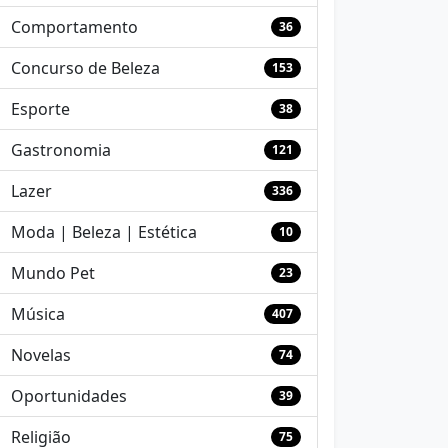
Comportamento
36
Concurso de Beleza
153
Esporte
38
Gastronomia
121
Lazer
336
Moda | Beleza | Estética
10
Mundo Pet
23
Música
407
Novelas
74
Oportunidades
39
Religião
75