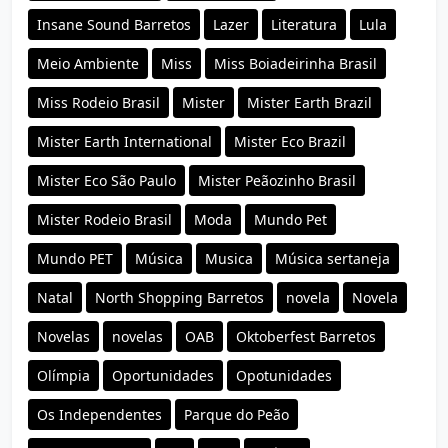
Insane Sound Barretos
Lazer
Literatura
Lula
Meio Ambiente
Miss
Miss Boiadeirinha Brasil
Miss Rodeio Brasil
Mister
Mister Earth Brazil
Mister Earth International
Mister Eco Brazil
Mister Eco São Paulo
Mister Peãozinho Brasil
Mister Rodeio Brasil
Moda
Mundo Pet
Mundo PET
Música
Musica
Música sertaneja
Natal
North Shopping Barretos
novela
Novela
Novelas
novelas
OAB
Oktoberfest Barretos
Olímpia
Oportunidades
Opotunidades
Os Independentes
Parque do Peão