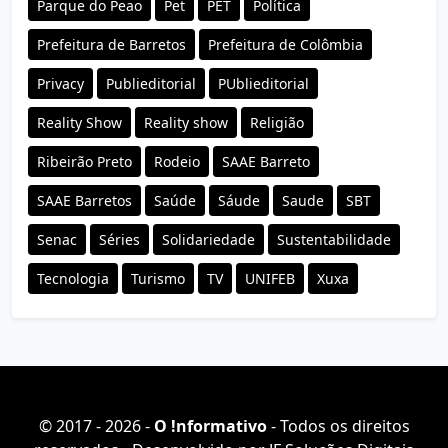
Parque do Peao
Pet
PET
Política
Prefeitura de Barretos
Prefeitura de Colômbia
Privacy
Publieditorial
PUblieditorial
Reality Show
Reality show
Religião
Ribeirão Preto
Rodeio
SAAE Barreto
SAAE Barretos
Saúde
Sáude
Saude
SBT
Senac
Séries
Solidariedade
Sustentabilidade
Tecnologia
Turismo
TV
UNIFEB
Xuxa
© 2017 - 2026 -
O ǃnformativo
- Todos os direitos