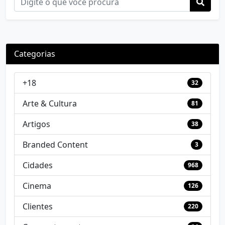
Categorias
+18
32
Arte & Cultura
81
Artigos
38
Branded Content
3
Cidades
968
Cinema
126
Clientes
220