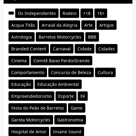
Os Independentes
Rodeio
+18
18+
Acqua Titãs
Arraial da Alegria
Arte
Artigos
Astrologia
Barretos Motorcycles
BBB
Branded Content
Carnaval
Cidade
Cidades
Cinema
Comitê Baixo Pardo/Grande
Comportamento
Concurso de Beleza
Cultura
Educação
Educação Ambiental
Empreendedorismo
Esporte
Fé
Festa do Peão de Barretos
Game
Garota Motorcycles
Gastronomia
Hospital de Amor
Insane Sound