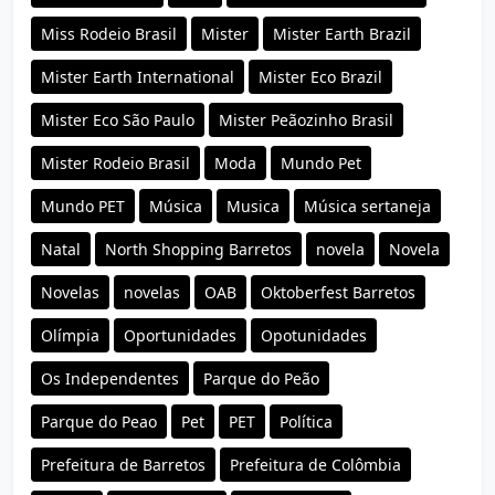
Miss Rodeio Brasil
Mister
Mister Earth Brazil
Mister Earth International
Mister Eco Brazil
Mister Eco São Paulo
Mister Peãozinho Brasil
Mister Rodeio Brasil
Moda
Mundo Pet
Mundo PET
Música
Musica
Música sertaneja
Natal
North Shopping Barretos
novela
Novela
Novelas
novelas
OAB
Oktoberfest Barretos
Olímpia
Oportunidades
Opotunidades
Os Independentes
Parque do Peão
Parque do Peao
Pet
PET
Política
Prefeitura de Barretos
Prefeitura de Colômbia