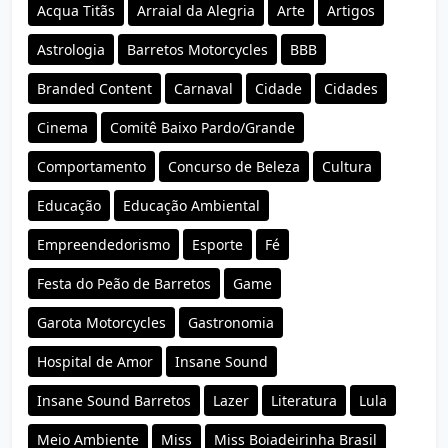
Acqua Titãs
Arraial da Alegria
Arte
Artigos
Astrologia
Barretos Motorcycles
BBB
Branded Content
Carnaval
Cidade
Cidades
Cinema
Comitê Baixo Pardo/Grande
Comportamento
Concurso de Beleza
Cultura
Educação
Educação Ambiental
Empreendedorismo
Esporte
Fé
Festa do Peão de Barretos
Game
Garota Motorcycles
Gastronomia
Hospital de Amor
Insane Sound
Insane Sound Barretos
Lazer
Literatura
Lula
Meio Ambiente
Miss
Miss Boiadeirinha Brasil