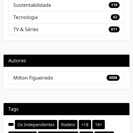
Sustentabilidade
119
Tecnologia
62
TV & Séries
611
Autores
Milton Figueiredo
4088
Tags
Os Independentes
Rodeio
+18
18+