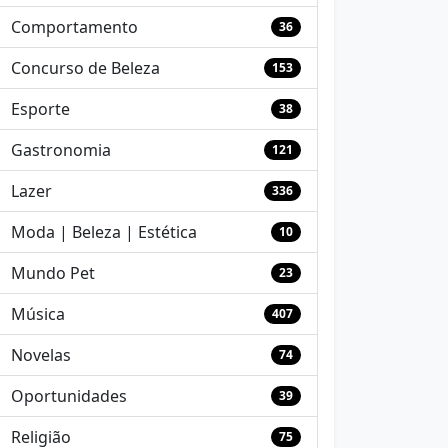
Comportamento
36
Concurso de Beleza
153
Esporte
38
Gastronomia
121
Lazer
336
Moda | Beleza | Estética
10
Mundo Pet
23
Música
407
Novelas
74
Oportunidades
39
Religião
75