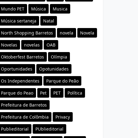
Mundo PET
Música
Musica
Música sertaneja
Natal
North Shopping Barretos
novela
Novela
Novelas
novelas
OAB
Oktoberfest Barretos
Olímpia
Oportunidades
Opotunidades
Os Independentes
Parque do Peão
Parque do Peao
Pet
PET
Política
Prefeitura de Barretos
Prefeitura de Colômbia
Privacy
Publieditorial
PUblieditorial