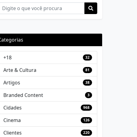
Categorias
+18
32
Arte & Cultura
81
Artigos
38
Branded Content
3
Cidades
968
Cinema
126
Clientes
220