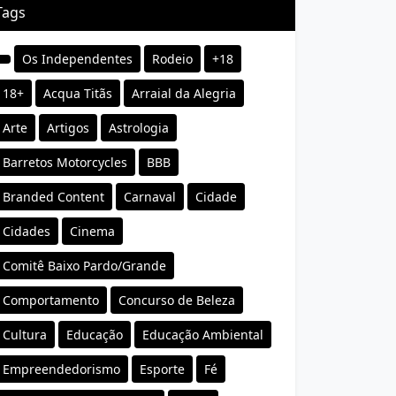
Tags
Os Independentes
Rodeio
+18
18+
Acqua Titãs
Arraial da Alegria
Arte
Artigos
Astrologia
Barretos Motorcycles
BBB
Branded Content
Carnaval
Cidade
Cidades
Cinema
Comitê Baixo Pardo/Grande
Comportamento
Concurso de Beleza
Cultura
Educação
Educação Ambiental
Empreendedorismo
Esporte
Fé