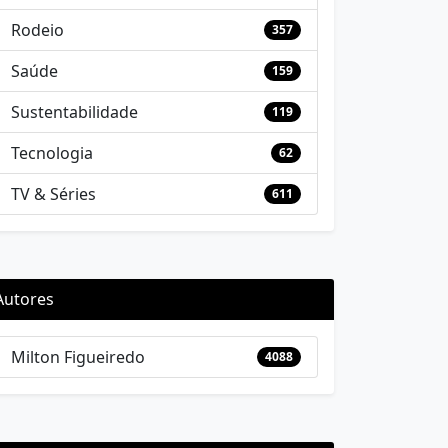
Rodeio
357
Saúde
159
Sustentabilidade
119
Tecnologia
62
TV & Séries
611
Autores
Milton Figueiredo
4088