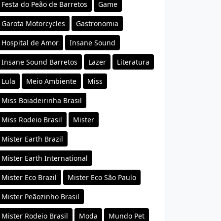
Festa do Peão de Barretos
Game
Garota Motorcycles
Gastronomia
Hospital de Amor
Insane Sound
Insane Sound Barretos
Lazer
Literatura
Lula
Meio Ambiente
Miss
Miss Boiadeirinha Brasil
Miss Rodeio Brasil
Mister
Mister Earth Brazil
Mister Earth International
Mister Eco Brazil
Mister Eco São Paulo
Mister Peãozinho Brasil
Mister Rodeio Brasil
Moda
Mundo Pet