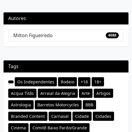
Autores
Milton Figueiredo
4088
Tags
Os Independentes
Rodeio
+18
18+
Acqua Titãs
Arraial da Alegria
Arte
Artigos
Astrologia
Barretos Motorcycles
BBB
Branded Content
Carnaval
Cidade
Cidades
Cinema
Comitê Baixo Pardo/Grande