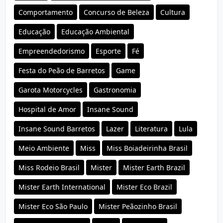
Comportamento
Concurso de Beleza
Cultura
Educação
Educação Ambiental
Empreendedorismo
Esporte
Fé
Festa do Peão de Barretos
Game
Garota Motorcycles
Gastronomia
Hospital de Amor
Insane Sound
Insane Sound Barretos
Lazer
Literatura
Lula
Meio Ambiente
Miss
Miss Boiadeirinha Brasil
Miss Rodeio Brasil
Mister
Mister Earth Brazil
Mister Earth International
Mister Eco Brazil
Mister Eco São Paulo
Mister Peãozinho Brasil