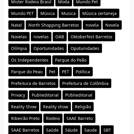
Mister Rodeio Brasil
Moda
Mundo Pet
Mundo PET
Música
Musica
Música sertaneja
Natal
North Shopping Barretos
novela
Novela
Novelas
novelas
OAB
Oktoberfest Barretos
Olímpia
Oportunidades
Opotunidades
Os Independentes
Parque do Peão
Parque do Peao
Pet
PET
Política
Prefeitura de Barretos
Prefeitura de Colômbia
Privacy
Publieditorial
PUblieditorial
Reality Show
Reality show
Religião
Ribeirão Preto
Rodeio
SAAE Barreto
SAAE Barretos
Saúde
Sáude
Saude
SBT