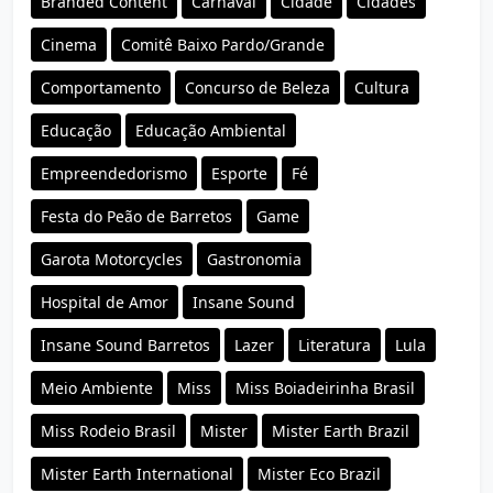
Branded Content
Carnaval
Cidade
Cidades
Cinema
Comitê Baixo Pardo/Grande
Comportamento
Concurso de Beleza
Cultura
Educação
Educação Ambiental
Empreendedorismo
Esporte
Fé
Festa do Peão de Barretos
Game
Garota Motorcycles
Gastronomia
Hospital de Amor
Insane Sound
Insane Sound Barretos
Lazer
Literatura
Lula
Meio Ambiente
Miss
Miss Boiadeirinha Brasil
Miss Rodeio Brasil
Mister
Mister Earth Brazil
Mister Earth International
Mister Eco Brazil