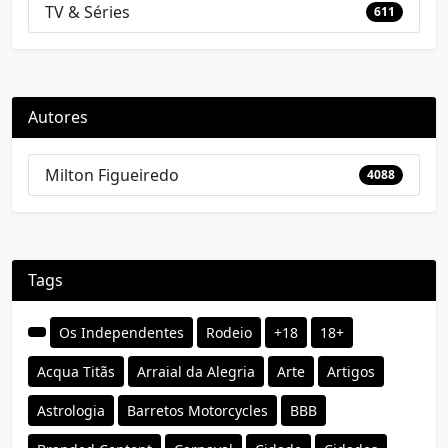
TV & Séries
611
Autores
Milton Figueiredo
4088
Tags
Os Independentes
Rodeio
+18
18+
Acqua Titãs
Arraial da Alegria
Arte
Artigos
Astrologia
Barretos Motorcycles
BBB