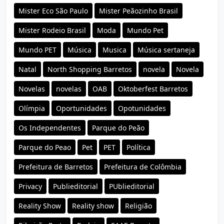
Mister Eco São Paulo
Mister Peãozinho Brasil
Mister Rodeio Brasil
Moda
Mundo Pet
Mundo PET
Música
Musica
Música sertaneja
Natal
North Shopping Barretos
novela
Novela
Novelas
novelas
OAB
Oktoberfest Barretos
Olímpia
Oportunidades
Opotunidades
Os Independentes
Parque do Peão
Parque do Peao
Pet
PET
Política
Prefeitura de Barretos
Prefeitura de Colômbia
Privacy
Publieditorial
PUblieditorial
Reality Show
Reality show
Religião