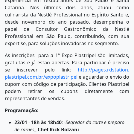
experiência em restaurantes de São Paulo e Santa
Catarina. Nos últimos dois anos, atuou como
culinarista da Nestlé Professional no Espírito Santo e,
desde novembro do ano passado, desempenha o
papel de Consultor Gastronômico da Nestlé
Professional em São Paulo, contribuindo, com sua
expertise, para soluções inovadoras no segmento.
As inscrições para a 1ª Expo Plastripel são limitadas,
gratuitas e já estão abertas. Para participar é preciso
se inscrever pelo link:
http://pages.rdstation.
plastripel.com.br/
expoplastripel
e aguardar o envio do
cupom com código de participação. Clientes Plastripel
podem retirar os cupons diretamente com
representantes de vendas.
Programação:
23/01
-
18h às 18h40
:
-
Segredos do corte e preparo
de carnes
_ Chef Rick Bolzani