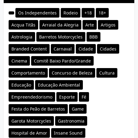
Os Independentes
Rodeio
+18
18+
Acqua Titãs
Arraial da Alegria
Arte
Artigos
Astrologia
Barretos Motorcycles
BBB
Branded Content
Carnaval
Cidade
Cidades
Cinema
Comitê Baixo Pardo/Grande
Comportamento
Concurso de Beleza
Cultura
Educação
Educação Ambiental
Empreendedorismo
Esporte
Fé
Festa do Peão de Barretos
Game
Garota Motorcycles
Gastronomia
Hospital de Amor
Insane Sound