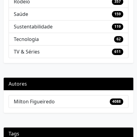
Rodeio
357
Saúde
159
Sustentabilidade
119
Tecnologia
62
TV & Séries
611
Autores
Milton Figueiredo
4088
Tags