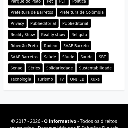
Parque do Peao
Pet
PET
Política
Prefeitura de Barretos
Prefeitura de Colômbia
Privacy
Publieditorial
PUblieditorial
Reality Show
Reality show
Religião
Ribeirão Preto
Rodeio
SAAE Barreto
SAAE Barretos
Saúde
Sáude
Saude
SBT
Senac
Séries
Solidariedade
Sustentabilidade
Tecnologia
Turismo
TV
UNIFEB
Xuxa
© 2017 - 2026 -
O ǃnformativo
- Todos os direitos