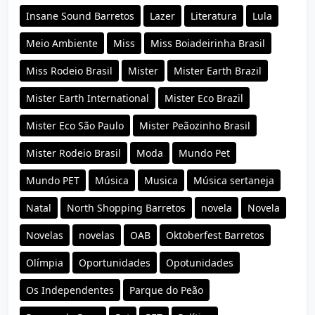
Insane Sound Barretos
Lazer
Literatura
Lula
Meio Ambiente
Miss
Miss Boiadeirinha Brasil
Miss Rodeio Brasil
Mister
Mister Earth Brazil
Mister Earth International
Mister Eco Brazil
Mister Eco São Paulo
Mister Peãozinho Brasil
Mister Rodeio Brasil
Moda
Mundo Pet
Mundo PET
Música
Musica
Música sertaneja
Natal
North Shopping Barretos
novela
Novela
Novelas
novelas
OAB
Oktoberfest Barretos
Olímpia
Oportunidades
Opotunidades
Os Independentes
Parque do Peão