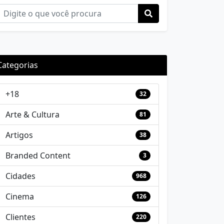
Categorias
+18
32
Arte & Cultura
81
Artigos
38
Branded Content
3
Cidades
968
Cinema
126
Clientes
220