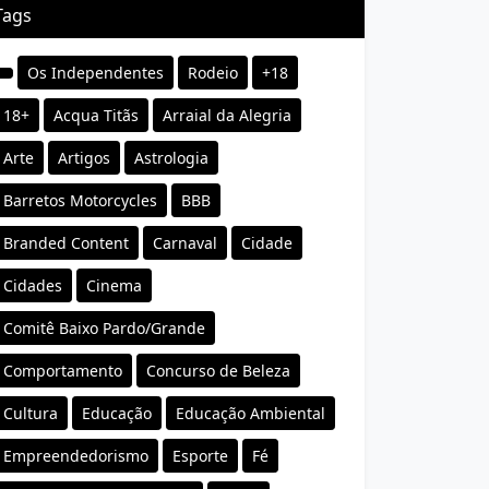
Tags
Os Independentes
Rodeio
+18
18+
Acqua Titãs
Arraial da Alegria
Arte
Artigos
Astrologia
Barretos Motorcycles
BBB
Branded Content
Carnaval
Cidade
Cidades
Cinema
Comitê Baixo Pardo/Grande
Comportamento
Concurso de Beleza
Cultura
Educação
Educação Ambiental
Empreendedorismo
Esporte
Fé