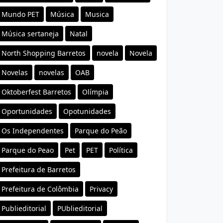
Mundo PET
Música
Musica
Música sertaneja
Natal
North Shopping Barretos
novela
Novela
Novelas
novelas
OAB
Oktoberfest Barretos
Olímpia
Oportunidades
Opotunidades
Os Independentes
Parque do Peão
Parque do Peao
Pet
PET
Política
Prefeitura de Barretos
Prefeitura de Colômbia
Privacy
Publieditorial
PUblieditorial