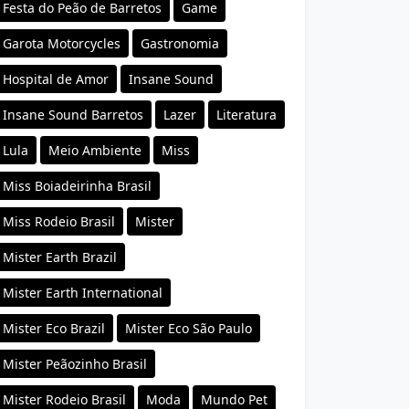
Festa do Peão de Barretos
Game
Garota Motorcycles
Gastronomia
Hospital de Amor
Insane Sound
Insane Sound Barretos
Lazer
Literatura
Lula
Meio Ambiente
Miss
Miss Boiadeirinha Brasil
Miss Rodeio Brasil
Mister
Mister Earth Brazil
Mister Earth International
Mister Eco Brazil
Mister Eco São Paulo
Mister Peãozinho Brasil
Mister Rodeio Brasil
Moda
Mundo Pet