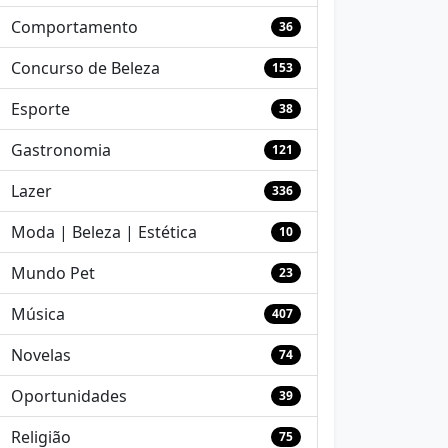
Comportamento
36
Concurso de Beleza
153
Esporte
38
Gastronomia
121
Lazer
336
Moda | Beleza | Estética
10
Mundo Pet
23
Música
407
Novelas
74
Oportunidades
39
Religião
75