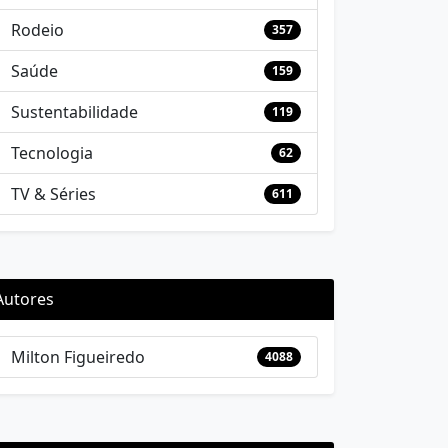
Rodeio
357
Saúde
159
Sustentabilidade
119
Tecnologia
62
TV & Séries
611
Autores
Milton Figueiredo
4088