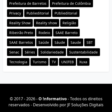
Prefeitura de Barretos
Prefeitura de Colômbia
Privacy
Publieditorial
PUblieditorial
Reality Show
Reality show
Religião
Ribeirão Preto
Rodeio
SAAE Barreto
SAAE Barretos
Saúde
Sáude
Saude
SBT
Senac
Séries
Solidariedade
Sustentabilidade
Tecnologia
Turismo
TV
UNIFEB
Xuxa
© 2017 - 2026 -
O ǃnformativo
- Todos os direitos
reservados - Desenvolvido por
JF Soluções Digitais