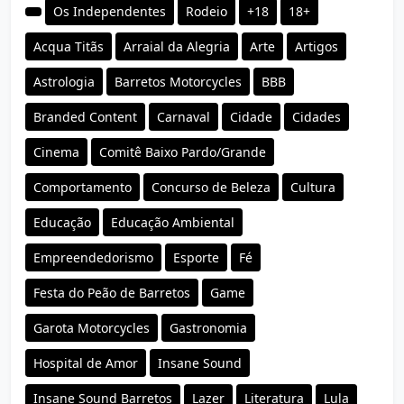
Os Independentes
Rodeio
+18
18+
Acqua Titãs
Arraial da Alegria
Arte
Artigos
Astrologia
Barretos Motorcycles
BBB
Branded Content
Carnaval
Cidade
Cidades
Cinema
Comitê Baixo Pardo/Grande
Comportamento
Concurso de Beleza
Cultura
Educação
Educação Ambiental
Empreendedorismo
Esporte
Fé
Festa do Peão de Barretos
Game
Garota Motorcycles
Gastronomia
Hospital de Amor
Insane Sound
Insane Sound Barretos
Lazer
Literatura
Lula