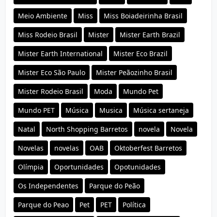
Meio Ambiente
Miss
Miss Boiadeirinha Brasil
Miss Rodeio Brasil
Mister
Mister Earth Brazil
Mister Earth International
Mister Eco Brazil
Mister Eco São Paulo
Mister Peãozinho Brasil
Mister Rodeio Brasil
Moda
Mundo Pet
Mundo PET
Música
Musica
Música sertaneja
Natal
North Shopping Barretos
novela
Novela
Novelas
novelas
OAB
Oktoberfest Barretos
Olímpia
Oportunidades
Opotunidades
Os Independentes
Parque do Peão
Parque do Peao
Pet
PET
Política