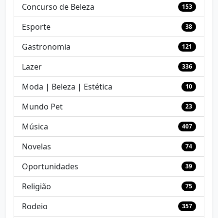
Concurso de Beleza
153
Esporte
38
Gastronomia
121
Lazer
336
Moda | Beleza | Estética
10
Mundo Pet
23
Música
407
Novelas
74
Oportunidades
39
Religião
75
Rodeio
357