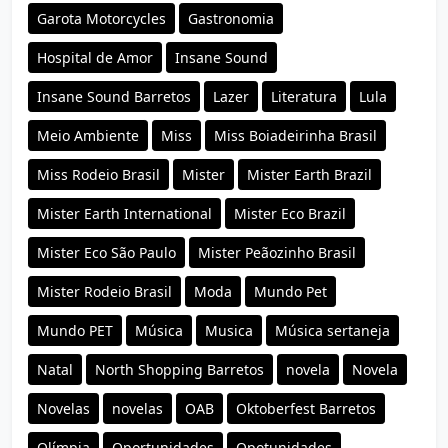
Garota Motorcycles
Gastronomia
Hospital de Amor
Insane Sound
Insane Sound Barretos
Lazer
Literatura
Lula
Meio Ambiente
Miss
Miss Boiadeirinha Brasil
Miss Rodeio Brasil
Mister
Mister Earth Brazil
Mister Earth International
Mister Eco Brazil
Mister Eco São Paulo
Mister Peãozinho Brasil
Mister Rodeio Brasil
Moda
Mundo Pet
Mundo PET
Música
Musica
Música sertaneja
Natal
North Shopping Barretos
novela
Novela
Novelas
novelas
OAB
Oktoberfest Barretos
Olímpia
Oportunidades
Opotunidades