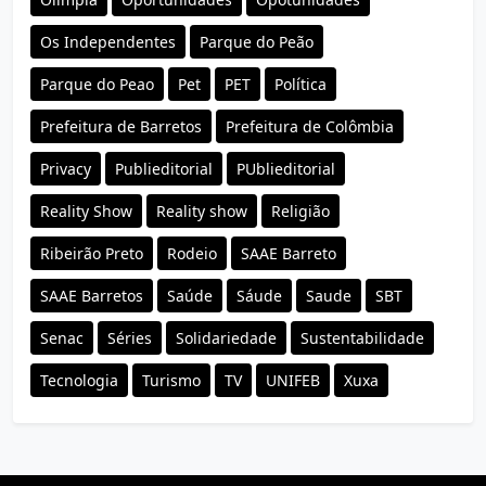
Os Independentes
Parque do Peão
Parque do Peao
Pet
PET
Política
Prefeitura de Barretos
Prefeitura de Colômbia
Privacy
Publieditorial
PUblieditorial
Reality Show
Reality show
Religião
Ribeirão Preto
Rodeio
SAAE Barreto
SAAE Barretos
Saúde
Sáude
Saude
SBT
Senac
Séries
Solidariedade
Sustentabilidade
Tecnologia
Turismo
TV
UNIFEB
Xuxa