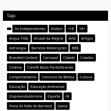
Tags
Os Independentes
Rodeio
+18
18+
Acqua Titãs
Arraial da Alegria
Arte
Artigos
Astrologia
Barretos Motorcycles
BBB
Branded Content
Carnaval
Cidade
Cidades
Cinema
Comitê Baixo Pardo/Grande
Comportamento
Concurso de Beleza
Cultura
Educação
Educação Ambiental
Empreendedorismo
Esporte
Fé
Festa do Peão de Barretos
Game