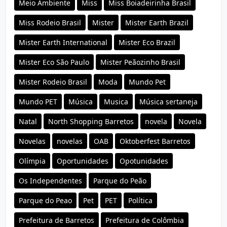
Meio Ambiente
Miss
Miss Boiadeirinha Brasil
Miss Rodeio Brasil
Mister
Mister Earth Brazil
Mister Earth International
Mister Eco Brazil
Mister Eco São Paulo
Mister Peãozinho Brasil
Mister Rodeio Brasil
Moda
Mundo Pet
Mundo PET
Música
Musica
Música sertaneja
Natal
North Shopping Barretos
novela
Novela
Novelas
novelas
OAB
Oktoberfest Barretos
Olímpia
Oportunidades
Opotunidades
Os Independentes
Parque do Peão
Parque do Peao
Pet
PET
Política
Prefeitura de Barretos
Prefeitura de Colômbia