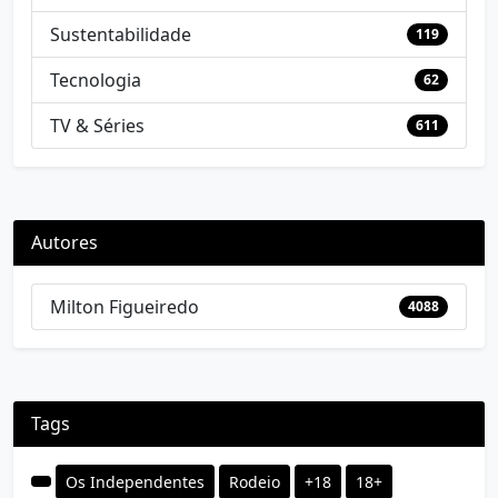
Sustentabilidade
119
Tecnologia
62
TV & Séries
611
Autores
Milton Figueiredo
4088
Tags
Os Independentes
Rodeio
+18
18+