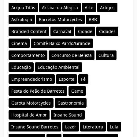
Acqua Titãs
Arraial da Alegria
Arte
Artigos
Astrologia
Barretos Motorcycles
BBB
Branded Content
Carnaval
Cidade
Cidades
Cinema
Comitê Baixo Pardo/Grande
Comportamento
Concurso de Beleza
Cultura
Educação
Educação Ambiental
Empreendedorismo
Esporte
Fé
Festa do Peão de Barretos
Game
Garota Motorcycles
Gastronomia
Hospital de Amor
Insane Sound
Insane Sound Barretos
Lazer
Literatura
Lula