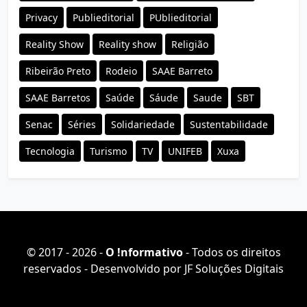
Privacy
Publieditorial
PUblieditorial
Reality Show
Reality show
Religião
Ribeirão Preto
Rodeio
SAAE Barreto
SAAE Barretos
Saúde
Sáude
Saude
SBT
Senac
Séries
Solidariedade
Sustentabilidade
Tecnologia
Turismo
TV
UNIFEB
Xuxa
© 2017 - 2026 -
O ǃnformativo
- Todos os direitos
reservados - Desenvolvido por
JF Soluções Digitais