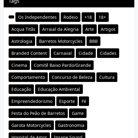
Tags
Os Independentes
Rodeio
+18
18+
Acqua Titãs
Arraial da Alegria
Arte
Artigos
Astrologia
Barretos Motorcycles
BBB
Branded Content
Carnaval
Cidade
Cidades
Cinema
Comitê Baixo Pardo/Grande
Comportamento
Concurso de Beleza
Cultura
Educação
Educação Ambiental
Empreendedorismo
Esporte
Fé
Festa do Peão de Barretos
Game
Garota Motorcycles
Gastronomia
Hospital de Amor
Insane Sound