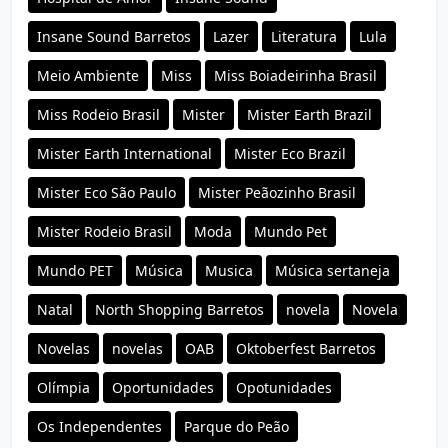
Insane Sound Barretos
Lazer
Literatura
Lula
Meio Ambiente
Miss
Miss Boiadeirinha Brasil
Miss Rodeio Brasil
Mister
Mister Earth Brazil
Mister Earth International
Mister Eco Brazil
Mister Eco São Paulo
Mister Peãozinho Brasil
Mister Rodeio Brasil
Moda
Mundo Pet
Mundo PET
Música
Musica
Música sertaneja
Natal
North Shopping Barretos
novela
Novela
Novelas
novelas
OAB
Oktoberfest Barretos
Olímpia
Oportunidades
Opotunidades
Os Independentes
Parque do Peão