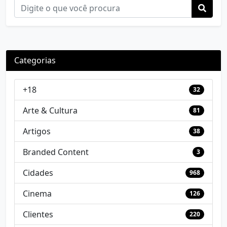
Categorias
+18
32
Arte & Cultura
81
Artigos
38
Branded Content
3
Cidades
968
Cinema
126
Clientes
220