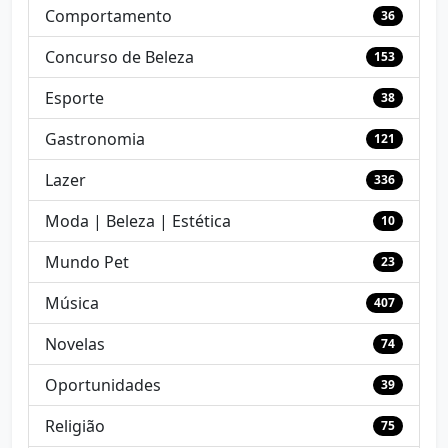
Comportamento
36
Concurso de Beleza
153
Esporte
38
Gastronomia
121
Lazer
336
Moda | Beleza | Estética
10
Mundo Pet
23
Música
407
Novelas
74
Oportunidades
39
Religião
75