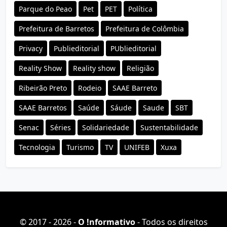
Parque do Peao
Pet
PET
Política
Prefeitura de Barretos
Prefeitura de Colômbia
Privacy
Publieditorial
PUblieditorial
Reality Show
Reality show
Religião
Ribeirão Preto
Rodeio
SAAE Barreto
SAAE Barretos
Saúde
Sáude
Saude
SBT
Senac
Séries
Solidariedade
Sustentabilidade
Tecnologia
Turismo
TV
UNIFEB
Xuxa
© 2017 - 2026 -
O ǃnformativo
- Todos os direitos