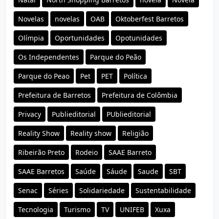
Novelas
novelas
OAB
Oktoberfest Barretos
Olímpia
Oportunidades
Opotunidades
Os Independentes
Parque do Peão
Parque do Peao
Pet
PET
Política
Prefeitura de Barretos
Prefeitura de Colômbia
Privacy
Publieditorial
PUblieditorial
Reality Show
Reality show
Religião
Ribeirão Preto
Rodeio
SAAE Barreto
SAAE Barretos
Saúde
Sáude
Saude
SBT
Senac
Séries
Solidariedade
Sustentabilidade
Tecnologia
Turismo
TV
UNIFEB
Xuxa