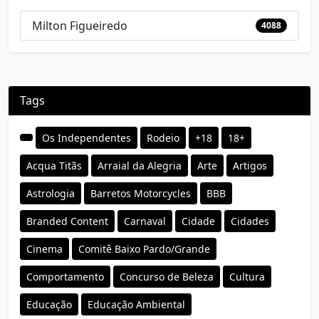
Milton Figueiredo
4088
Tags
Os Independentes
Rodeio
+18
18+
Acqua Titãs
Arraial da Alegria
Arte
Artigos
Astrologia
Barretos Motorcycles
BBB
Branded Content
Carnaval
Cidade
Cidades
Cinema
Comitê Baixo Pardo/Grande
Comportamento
Concurso de Beleza
Cultura
Educação
Educação Ambiental