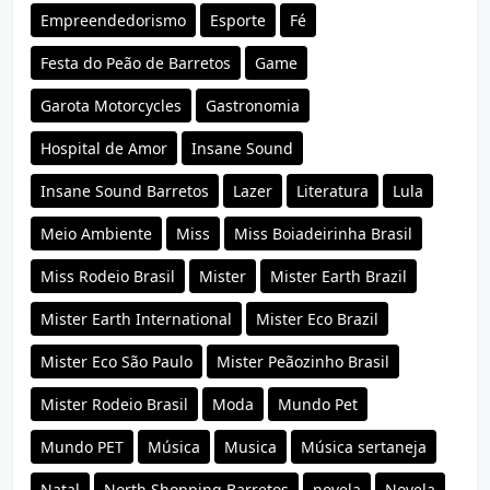
Empreendedorismo
Esporte
Fé
Festa do Peão de Barretos
Game
Garota Motorcycles
Gastronomia
Hospital de Amor
Insane Sound
Insane Sound Barretos
Lazer
Literatura
Lula
Meio Ambiente
Miss
Miss Boiadeirinha Brasil
Miss Rodeio Brasil
Mister
Mister Earth Brazil
Mister Earth International
Mister Eco Brazil
Mister Eco São Paulo
Mister Peãozinho Brasil
Mister Rodeio Brasil
Moda
Mundo Pet
Mundo PET
Música
Musica
Música sertaneja
Natal
North Shopping Barretos
novela
Novela