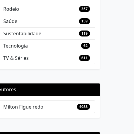
Rodeio
357
Saúde
159
Sustentabilidade
119
Tecnologia
62
TV & Séries
611
Autores
Milton Figueiredo
4088