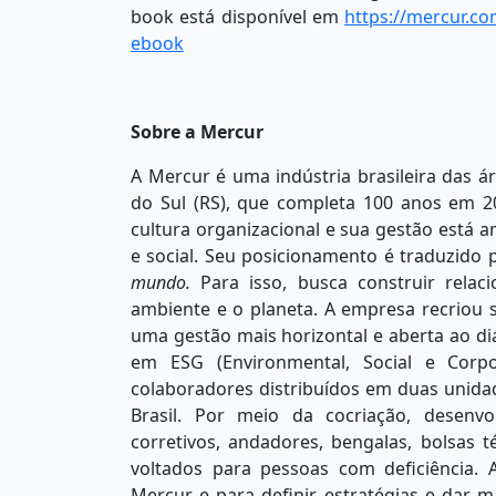
book está disponível em
https://mercur.co
ebook
Sobre a Mercur
A Mercur é uma indústria brasileira das á
do Sul (RS), que completa 100 anos em 
cultura organizacional e sua gestão está
e social. Seu posicionamento é traduzido
mundo.
Para isso, busca construir rela
ambiente e o planeta. A empresa recriou 
uma gestão mais horizontal e aberta ao diá
em ESG (Environmental, Social e Corp
colaboradores distribuídos em duas unid
Brasil. Por meio da cocriação, desenv
corretivos, andadores, bengalas, bolsas t
voltados para pessoas com deficiência.
Mercur e para definir estratégias e dar m