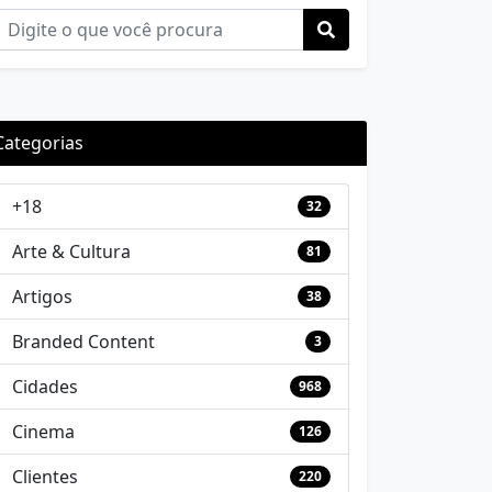
Categorias
+18
32
Arte & Cultura
81
Artigos
38
Branded Content
3
Cidades
968
Cinema
126
Clientes
220