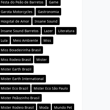
Festa do Peão de Barretos
Game
Garota Motorcycles
Gastronomia
Hospital de Amor
Insane Sound
Insane Sound Barretos
Lazer
Literatura
Lula
Meio Ambiente
Miss
Miss Boiadeirinha Brasil
Miss Rodeio Brasil
Mister
Mister Earth Brazil
Mister Earth International
Mister Eco Brazil
Mister Eco São Paulo
Mister Peãozinho Brasil
Mister Rodeio Brasil
Moda
Mundo Pet