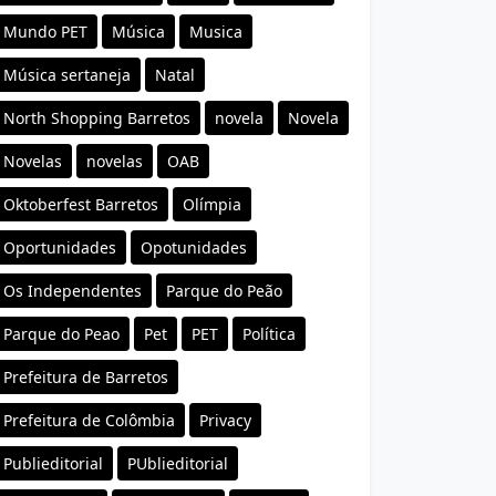
Mundo PET
Música
Musica
Música sertaneja
Natal
North Shopping Barretos
novela
Novela
Novelas
novelas
OAB
Oktoberfest Barretos
Olímpia
Oportunidades
Opotunidades
Os Independentes
Parque do Peão
Parque do Peao
Pet
PET
Política
Prefeitura de Barretos
Prefeitura de Colômbia
Privacy
Publieditorial
PUblieditorial