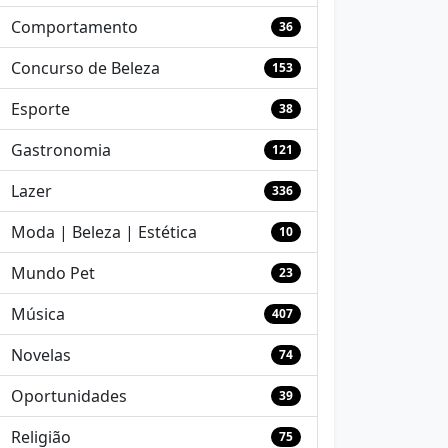
Comportamento
36
Concurso de Beleza
153
Esporte
38
Gastronomia
121
Lazer
336
Moda | Beleza | Estética
10
Mundo Pet
23
Música
407
Novelas
74
Oportunidades
39
Religião
75