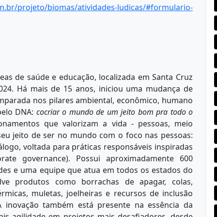
m.br/projeto/
biomas/atividades-ludicas/#
formulario-
reas de saúde e educação, localizada em Santa Cruz
2024. Há mais de 15 anos, iniciou uma mudança de
 amparada nos pilares ambiental, econômico, humano
 pelo DNA:
cocriar o mundo de um jeito bom pra todo o
cionamentos que valorizam a vida - pessoas, meio
seu jeito de ser no mundo com o foco nas pessoas:
logo, voltada para práticas responsáveis inspiradas
orate governance). Possui aproximadamente 600
ades e uma equipe que atua em todos os estados do
olve produtos como borrachas de apagar, colas,
érmicas, muletas, joelheiras e recursos de inclusão
 A inovação também está presente na essência da
ais agilidade em projetos mais desafiadores, desde