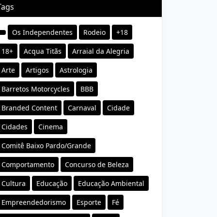
Tags
Os Independentes
Rodeio
+18
18+
Acqua Titãs
Arraial da Alegria
Arte
Artigos
Astrologia
Barretos Motorcycles
BBB
Branded Content
Carnaval
Cidade
Cidades
Cinema
Comitê Baixo Pardo/Grande
Comportamento
Concurso de Beleza
Cultura
Educação
Educação Ambiental
Empreendedorismo
Esporte
Fé