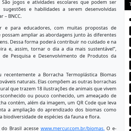
 São jogos e atividades escolares que podem ser
 sugestões e habilidades a serem desenvolvidas
ar – BNCC.
r e para educadores, com muitas propostas de
que possam ampliar as abordagens junto às diferentes
vens. Dessa forma poderá contribuir no cuidado e na
ira e, assim, tornar o dia a dia mais sustentável”,
ea de Pesquisa e Desenvolvimento de Produtos da
u recentemente a Borracha Termoplástica Biomas
ováveis naturais. Elas compõem as outras borrachas
ral que trazem 18 ilustrações de animais que vivem
esconhecido ou pouco conhecido, um ameaçado de
racha contém, além da imagem, um QR Code que leva
nta a ampliação do aprendizado dos biomas como
biodiversidade de espécies da fauna e flora.
do Brasil acesse
www.mercur.com.br/biomas.
O e-