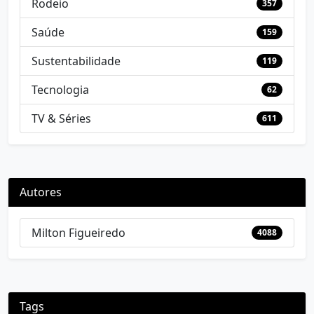
Rodeio
357
Saúde
159
Sustentabilidade
119
Tecnologia
62
TV & Séries
611
Autores
Milton Figueiredo
4088
Tags