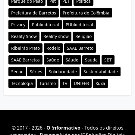
Parque do Peao
Pet
PET
Política
Prefeitura de Barretos
Prefeitura de Colômbia
Privacy
Publieditorial
PUblieditorial
Reality Show
Reality show
Religião
Ribeirão Preto
Rodeio
SAAE Barreto
SAAE Barretos
Saúde
Sáude
Saude
SBT
Senac
Séries
Solidariedade
Sustentabilidade
Tecnologia
Turismo
TV
UNIFEB
Xuxa
© 2017 - 2026 -
O ǃnformativo
- Todos os direitos
reservados - Desenvolvido por
JF Soluções Digitais