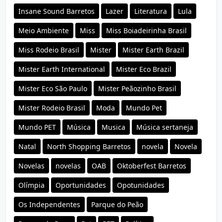
Insane Sound Barretos
Lazer
Literatura
Lula
Meio Ambiente
Miss
Miss Boiadeirinha Brasil
Miss Rodeio Brasil
Mister
Mister Earth Brazil
Mister Earth International
Mister Eco Brazil
Mister Eco São Paulo
Mister Peãozinho Brasil
Mister Rodeio Brasil
Moda
Mundo Pet
Mundo PET
Música
Musica
Música sertaneja
Natal
North Shopping Barretos
novela
Novela
Novelas
novelas
OAB
Oktoberfest Barretos
Olímpia
Oportunidades
Opotunidades
Os Independentes
Parque do Peão