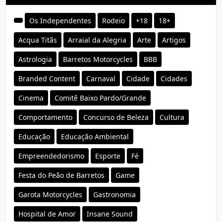
Os Independentes
Rodeio
+18
18+
Acqua Titãs
Arraial da Alegria
Arte
Artigos
Astrologia
Barretos Motorcycles
BBB
Branded Content
Carnaval
Cidade
Cidades
Cinema
Comitê Baixo Pardo/Grande
Comportamento
Concurso de Beleza
Cultura
Educação
Educação Ambiental
Empreendedorismo
Esporte
Fé
Festa do Peão de Barretos
Game
Garota Motorcycles
Gastronomia
Hospital de Amor
Insane Sound