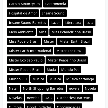
Garota Motorcycles
Gastronomia
Hospital de Amor
Insane Sound
Insane Sound Barretos
Lazer
Literatura
Lula
Meio Ambiente
Miss
Miss Boiadeirinha Brasil
Miss Rodeio Brasil
Mister
Mister Earth Brazil
Mister Earth International
Mister Eco Brazil
Mister Eco São Paulo
Mister Peãozinho Brasil
Mister Rodeio Brasil
Moda
Mundo Pet
Mundo PET
Música
Musica
Música sertaneja
Natal
North Shopping Barretos
novela
Novela
Novelas
novelas
OAB
Oktoberfest Barretos
Olímpia
Oportunidades
Opotunidades