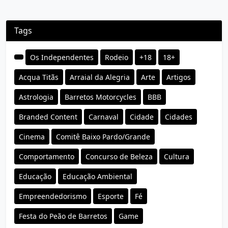
Tags
Os Independentes
Rodeio
+18
18+
Acqua Titãs
Arraial da Alegria
Arte
Artigos
Astrologia
Barretos Motorcycles
BBB
Branded Content
Carnaval
Cidade
Cidades
Cinema
Comitê Baixo Pardo/Grande
Comportamento
Concurso de Beleza
Cultura
Educação
Educação Ambiental
Empreendedorismo
Esporte
Fé
Festa do Peão de Barretos
Game