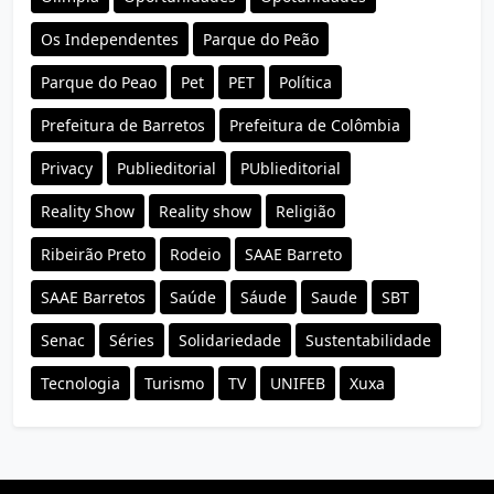
Os Independentes
Parque do Peão
Parque do Peao
Pet
PET
Política
Prefeitura de Barretos
Prefeitura de Colômbia
Privacy
Publieditorial
PUblieditorial
Reality Show
Reality show
Religião
Ribeirão Preto
Rodeio
SAAE Barreto
SAAE Barretos
Saúde
Sáude
Saude
SBT
Senac
Séries
Solidariedade
Sustentabilidade
Tecnologia
Turismo
TV
UNIFEB
Xuxa