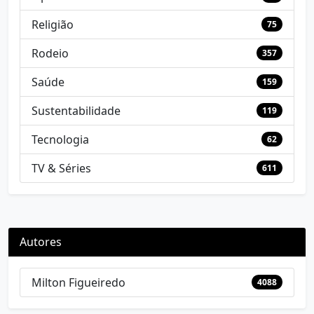
Religião
75
Rodeio
357
Saúde
159
Sustentabilidade
119
Tecnologia
62
TV & Séries
611
Autores
Milton Figueiredo
4088