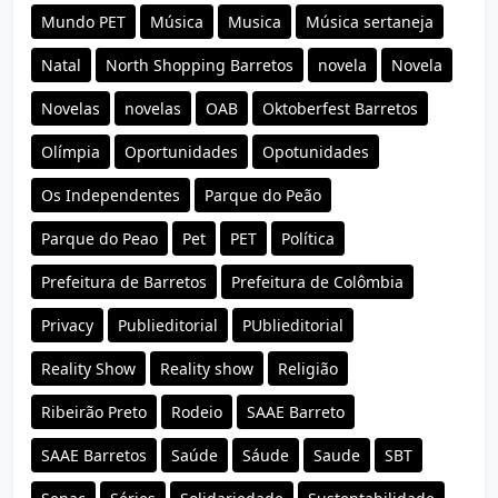
Mundo PET
Música
Musica
Música sertaneja
Natal
North Shopping Barretos
novela
Novela
Novelas
novelas
OAB
Oktoberfest Barretos
Olímpia
Oportunidades
Opotunidades
Os Independentes
Parque do Peão
Parque do Peao
Pet
PET
Política
Prefeitura de Barretos
Prefeitura de Colômbia
Privacy
Publieditorial
PUblieditorial
Reality Show
Reality show
Religião
Ribeirão Preto
Rodeio
SAAE Barreto
SAAE Barretos
Saúde
Sáude
Saude
SBT