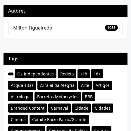
Autores
Milton Figueiredo
4088
Tags
Os Independentes
Rodeio
+18
18+
Acqua Titãs
Arraial da Alegria
Arte
Artigos
Astrologia
Barretos Motorcycles
BBB
Branded Content
Carnaval
Cidade
Cidades
Cinema
Comitê Baixo Pardo/Grande
Comportamento
Concurso de Beleza
Cultura