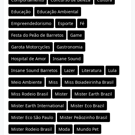
Educação
Educação Ambiental
Empreendedorismo
Esporte
Fé
Festa do Peão de Barretos
Game
Garota Motorcycles
Gastronomia
Hospital de Amor
Insane Sound
Insane Sound Barretos
Lazer
Literatura
Lula
Meio Ambiente
Miss
Miss Boiadeirinha Brasil
Miss Rodeio Brasil
Mister
Mister Earth Brazil
Mister Earth International
Mister Eco Brazil
Mister Eco São Paulo
Mister Peãozinho Brasil
Mister Rodeio Brasil
Moda
Mundo Pet