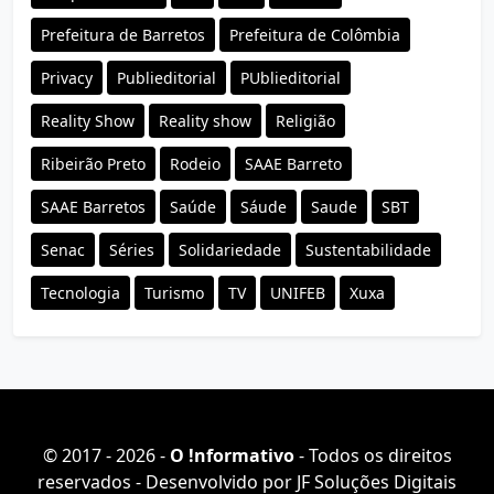
Prefeitura de Barretos
Prefeitura de Colômbia
Privacy
Publieditorial
PUblieditorial
Reality Show
Reality show
Religião
Ribeirão Preto
Rodeio
SAAE Barreto
SAAE Barretos
Saúde
Sáude
Saude
SBT
Senac
Séries
Solidariedade
Sustentabilidade
Tecnologia
Turismo
TV
UNIFEB
Xuxa
© 2017 - 2026 -
O ǃnformativo
- Todos os direitos
reservados - Desenvolvido por
JF Soluções Digitais