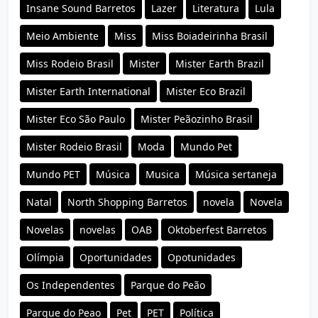
Insane Sound Barretos
Lazer
Literatura
Lula
Meio Ambiente
Miss
Miss Boiadeirinha Brasil
Miss Rodeio Brasil
Mister
Mister Earth Brazil
Mister Earth International
Mister Eco Brazil
Mister Eco São Paulo
Mister Peãozinho Brasil
Mister Rodeio Brasil
Moda
Mundo Pet
Mundo PET
Música
Musica
Música sertaneja
Natal
North Shopping Barretos
novela
Novela
Novelas
novelas
OAB
Oktoberfest Barretos
Olímpia
Oportunidades
Opotunidades
Os Independentes
Parque do Peão
Parque do Peao
Pet
PET
Política