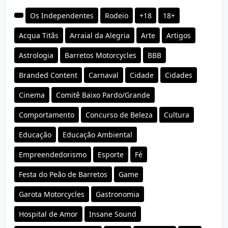
Os Independentes
Rodeio
+18
18+
Acqua Titãs
Arraial da Alegria
Arte
Artigos
Astrologia
Barretos Motorcycles
BBB
Branded Content
Carnaval
Cidade
Cidades
Cinema
Comitê Baixo Pardo/Grande
Comportamento
Concurso de Beleza
Cultura
Educação
Educação Ambiental
Empreendedorismo
Esporte
Fé
Festa do Peão de Barretos
Game
Garota Motorcycles
Gastronomia
Hospital de Amor
Insane Sound