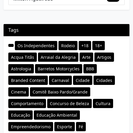
Tags
Os Independentes
Rodeio
+18
18+
Acqua Titãs
Arraial da Alegria
Arte
Artigos
Astrologia
Barretos Motorcycles
BBB
Branded Content
Carnaval
Cidade
Cidades
Cinema
Comitê Baixo Pardo/Grande
Comportamento
Concurso de Beleza
Cultura
Educação
Educação Ambiental
Empreendedorismo
Esporte
Fé