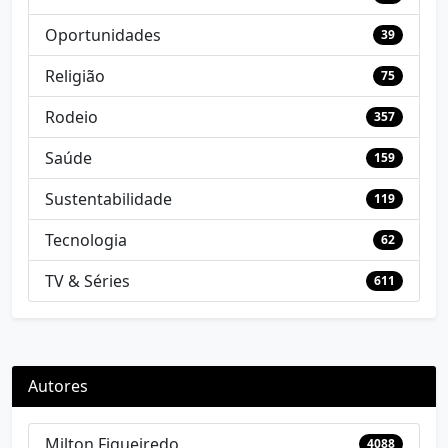
Oportunidades
39
Religião
75
Rodeio
357
Saúde
159
Sustentabilidade
119
Tecnologia
62
TV & Séries
611
Autores
Milton Figueiredo
4088