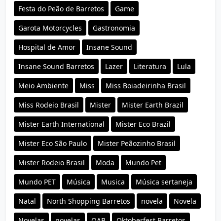
Festa do Peão de Barretos
Game
Garota Motorcycles
Gastronomia
Hospital de Amor
Insane Sound
Insane Sound Barretos
Lazer
Literatura
Lula
Meio Ambiente
Miss
Miss Boiadeirinha Brasil
Miss Rodeio Brasil
Mister
Mister Earth Brazil
Mister Earth International
Mister Eco Brazil
Mister Eco São Paulo
Mister Peãozinho Brasil
Mister Rodeio Brasil
Moda
Mundo Pet
Mundo PET
Música
Musica
Música sertaneja
Natal
North Shopping Barretos
novela
Novela
Novelas
novelas
OAB
Oktoberfest Barretos