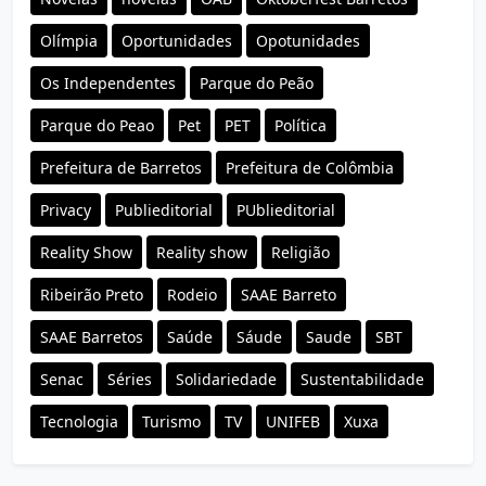
Olímpia
Oportunidades
Opotunidades
Os Independentes
Parque do Peão
Parque do Peao
Pet
PET
Política
Prefeitura de Barretos
Prefeitura de Colômbia
Privacy
Publieditorial
PUblieditorial
Reality Show
Reality show
Religião
Ribeirão Preto
Rodeio
SAAE Barreto
SAAE Barretos
Saúde
Sáude
Saude
SBT
Senac
Séries
Solidariedade
Sustentabilidade
Tecnologia
Turismo
TV
UNIFEB
Xuxa