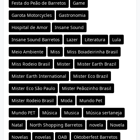
Festa do Peão de Barretos
Game
Garota Motorcycles
Gastronomia
Hospital de Amor
Insane Sound
Insane Sound Barretos
Lazer
Literatura
Lula
Meio Ambiente
Miss
Miss Boiadeirinha Brasil
Miss Rodeio Brasil
Mister
Mister Earth Brazil
Mister Earth International
Mister Eco Brazil
Mister Eco São Paulo
Mister Peãozinho Brasil
Mister Rodeio Brasil
Moda
Mundo Pet
Mundo PET
Música
Musica
Música sertaneja
Natal
North Shopping Barretos
novela
Novela
Novelas
novelas
OAB
Oktoberfest Barretos