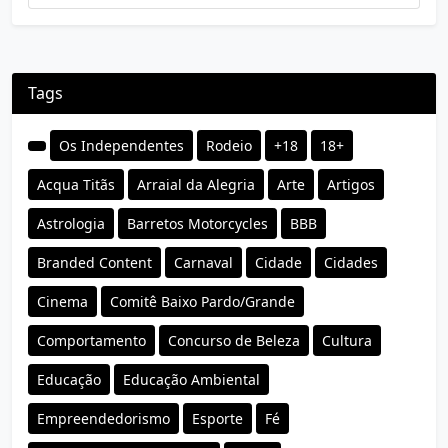
Tags
Os Independentes
Rodeio
+18
18+
Acqua Titãs
Arraial da Alegria
Arte
Artigos
Astrologia
Barretos Motorcycles
BBB
Branded Content
Carnaval
Cidade
Cidades
Cinema
Comitê Baixo Pardo/Grande
Comportamento
Concurso de Beleza
Cultura
Educação
Educação Ambiental
Empreendedorismo
Esporte
Fé