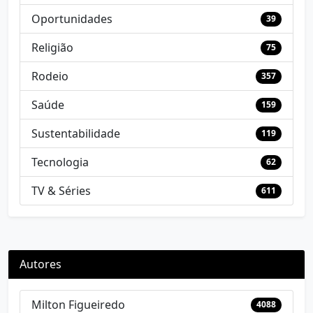
Oportunidades
39
Religião
75
Rodeio
357
Saúde
159
Sustentabilidade
119
Tecnologia
62
TV & Séries
611
Autores
Milton Figueiredo
4088