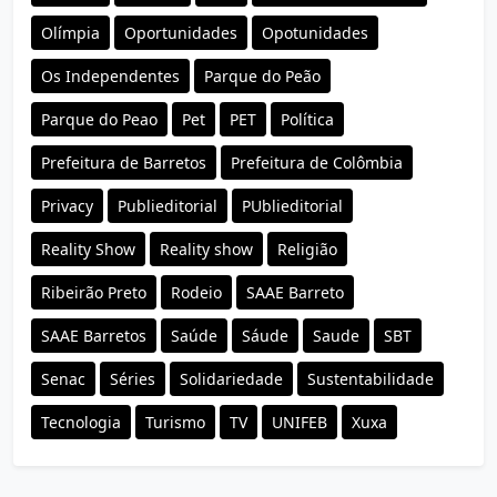
Olímpia
Oportunidades
Opotunidades
Os Independentes
Parque do Peão
Parque do Peao
Pet
PET
Política
Prefeitura de Barretos
Prefeitura de Colômbia
Privacy
Publieditorial
PUblieditorial
Reality Show
Reality show
Religião
Ribeirão Preto
Rodeio
SAAE Barreto
SAAE Barretos
Saúde
Sáude
Saude
SBT
Senac
Séries
Solidariedade
Sustentabilidade
Tecnologia
Turismo
TV
UNIFEB
Xuxa