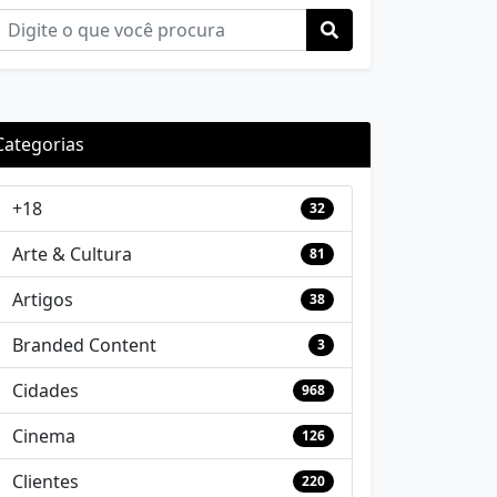
Categorias
+18
32
Arte & Cultura
81
Artigos
38
Branded Content
3
Cidades
968
Cinema
126
Clientes
220