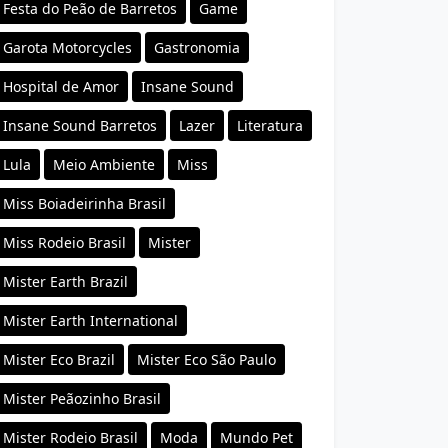
Festa do Peão de Barretos
Game
Garota Motorcycles
Gastronomia
Hospital de Amor
Insane Sound
Insane Sound Barretos
Lazer
Literatura
Lula
Meio Ambiente
Miss
Miss Boiadeirinha Brasil
Miss Rodeio Brasil
Mister
Mister Earth Brazil
Mister Earth International
Mister Eco Brazil
Mister Eco São Paulo
Mister Peãozinho Brasil
Mister Rodeio Brasil
Moda
Mundo Pet