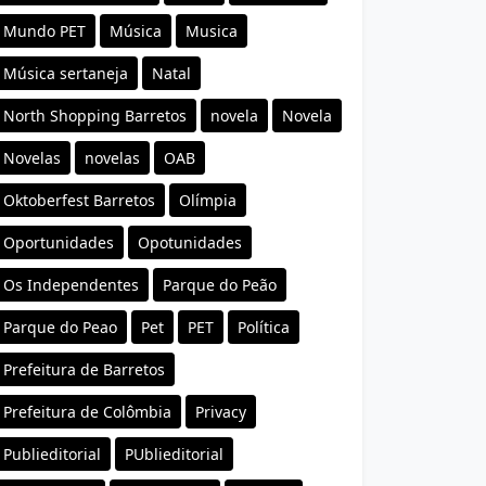
Mundo PET
Música
Musica
Música sertaneja
Natal
North Shopping Barretos
novela
Novela
Novelas
novelas
OAB
Oktoberfest Barretos
Olímpia
Oportunidades
Opotunidades
Os Independentes
Parque do Peão
Parque do Peao
Pet
PET
Política
Prefeitura de Barretos
Prefeitura de Colômbia
Privacy
Publieditorial
PUblieditorial