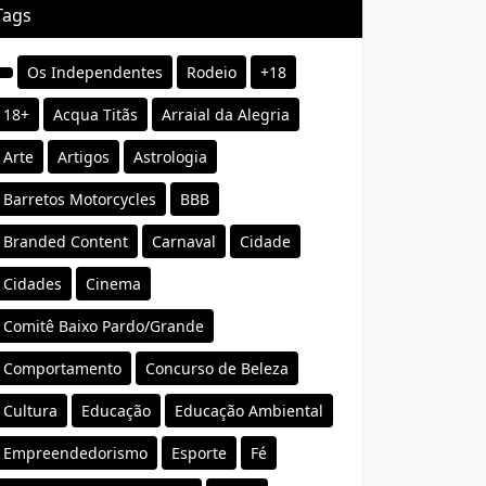
Tags
Os Independentes
Rodeio
+18
18+
Acqua Titãs
Arraial da Alegria
Arte
Artigos
Astrologia
Barretos Motorcycles
BBB
Branded Content
Carnaval
Cidade
Cidades
Cinema
Comitê Baixo Pardo/Grande
Comportamento
Concurso de Beleza
Cultura
Educação
Educação Ambiental
Empreendedorismo
Esporte
Fé