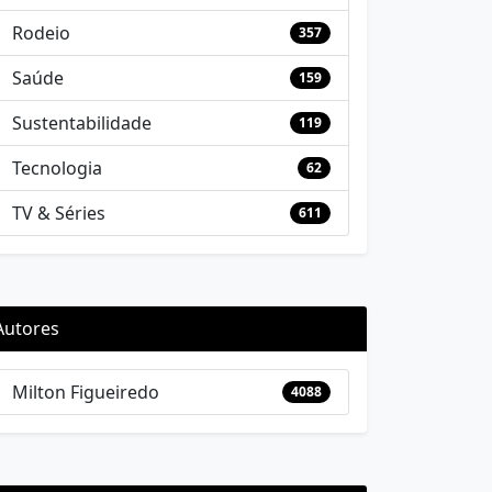
Rodeio
357
Saúde
159
Sustentabilidade
119
Tecnologia
62
TV & Séries
611
Autores
Milton Figueiredo
4088