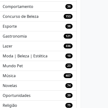
Comportamento
36
Concurso de Beleza
153
Esporte
38
Gastronomia
121
Lazer
336
Moda | Beleza | Estética
10
Mundo Pet
23
Música
407
Novelas
74
Oportunidades
39
Religião
75