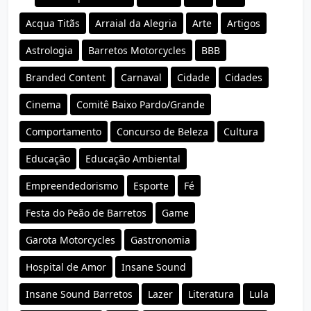
Acqua Titãs
Arraial da Alegria
Arte
Artigos
Astrologia
Barretos Motorcycles
BBB
Branded Content
Carnaval
Cidade
Cidades
Cinema
Comitê Baixo Pardo/Grande
Comportamento
Concurso de Beleza
Cultura
Educação
Educação Ambiental
Empreendedorismo
Esporte
Fé
Festa do Peão de Barretos
Game
Garota Motorcycles
Gastronomia
Hospital de Amor
Insane Sound
Insane Sound Barretos
Lazer
Literatura
Lula