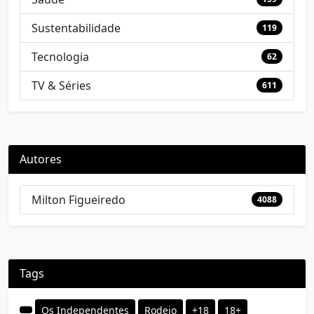
Sustentabilidade
119
Tecnologia
62
TV & Séries
611
Autores
Milton Figueiredo
4088
Tags
Os Independentes
Rodeio
+18
18+