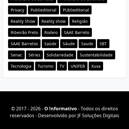
Privacy
Publieditorial
PUblieditorial
Reality Show
Reality show
Religião
Ribeirão Preto
Rodeio
SAAE Barreto
SAAE Barretos
Saúde
Sáude
Saude
SBT
Senac
Séries
Solidariedade
Sustentabilidade
Tecnologia
Turismo
TV
UNIFEB
Xuxa
© 2017 - 2026 -
O ǃnformativo
- Todos os direitos
reservados - Desenvolvido por
JF Soluções Digitais