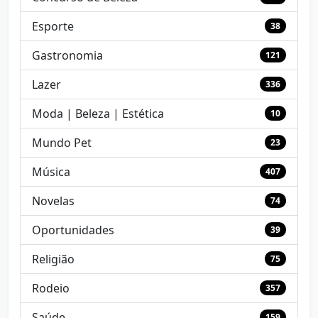
Esporte
38
Gastronomia
121
Lazer
336
Moda | Beleza | Estética
10
Mundo Pet
23
Música
407
Novelas
74
Oportunidades
39
Religião
75
Rodeio
357
Saúde
159