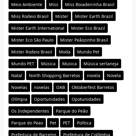
Meio Ambiente
Miss
Miss Boiadeirinha Brasil
Miss Rodeio Brasil
Mister
Mister Earth Brazil
Mister Earth International
Mister Eco Brazil
Mister Eco São Paulo
Mister Peãozinho Brasil
Mister Rodeio Brasil
Moda
Mundo Pet
Mundo PET
Música
Musica
Música sertaneja
Natal
North Shopping Barretos
novela
Novela
Novelas
novelas
OAB
Oktoberfest Barretos
Olímpia
Oportunidades
Opotunidades
Os Independentes
Parque do Peão
Parque do Peao
Pet
PET
Política
Prefeitura de Barretos
Prefeitura de Colômbia