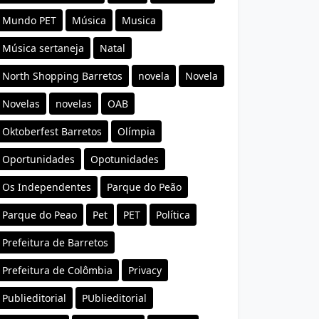
Mundo PET
Música
Musica
Música sertaneja
Natal
North Shopping Barretos
novela
Novela
Novelas
novelas
OAB
Oktoberfest Barretos
Olímpia
Oportunidades
Opotunidades
Os Independentes
Parque do Peão
Parque do Peao
Pet
PET
Política
Prefeitura de Barretos
Prefeitura de Colômbia
Privacy
Publieditorial
PUblieditorial