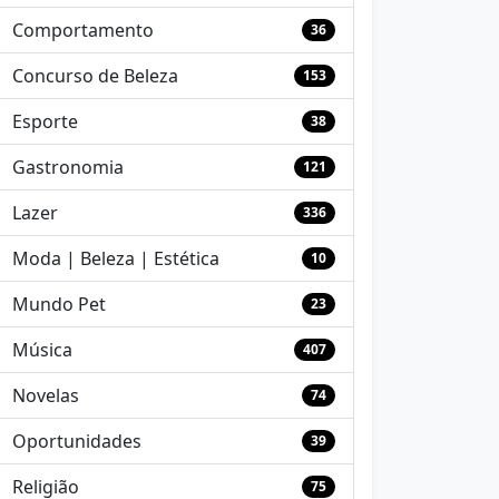
Comportamento
36
Concurso de Beleza
153
Esporte
38
Gastronomia
121
Lazer
336
Moda | Beleza | Estética
10
Mundo Pet
23
Música
407
Novelas
74
Oportunidades
39
Religião
75