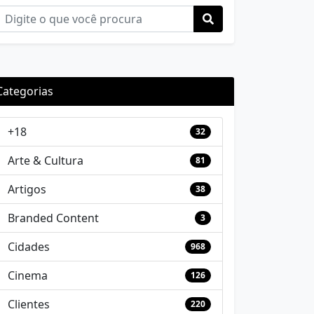
Categorias
+18
32
Arte & Cultura
81
Artigos
38
Branded Content
3
Cidades
968
Cinema
126
Clientes
220