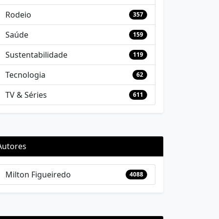
Rodeio
357
Saúde
159
Sustentabilidade
119
Tecnologia
62
TV & Séries
611
Autores
Milton Figueiredo
4088