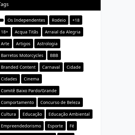
Tags
Os Independentes
Rodeio
+18
18+
Acqua Titãs
Arraial da Alegria
Arte
Artigos
Astrologia
Barretos Motorcycles
BBB
Branded Content
Carnaval
Cidade
Cidades
Cinema
Comitê Baixo Pardo/Grande
Comportamento
Concurso de Beleza
Cultura
Educação
Educação Ambiental
Empreendedorismo
Esporte
Fé