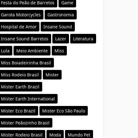
Festa do Peão de Barretos
Game
Garota Motorcycles
Gastronomia
Hospital de Amor
Insane Sound
Insane Sound Barretos
Lazer
Literatura
Lula
Meio Ambiente
Miss
Miss Boiadeirinha Brasil
Miss Rodeio Brasil
Mister
Mister Earth Brazil
Mister Earth International
Mister Eco Brazil
Mister Eco São Paulo
Mister Peãozinho Brasil
Mister Rodeio Brasil
Moda
Mundo Pet