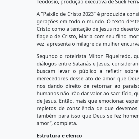
Teodósio, produção executiva de Sueli Ferna
A "Paixão de Cristo 2023" é produzida consi
gerações em todo o mundo. O texto deste 
Cristo como a tentação de Jesus no deserto,
flagelo de Cristo, Maria com seu filho mor
vez, apresenta o milagre da mulher encurv
Segundo o roteirista Milton Figueiredo, q
diálogos entre Satanás e Jesus, considerand
buscam levar o público a refletir sobr
merecedores desse ato de amor que Deus
nos dando direito de retornar ao paraí
humanos não irão dar valor ao sacrifício,
de Jesus. Então, mais que emocionar, espe
repletos de consciência de que devemo
também para isso que Deus se fez homem
amor”, completa.
Estrutura e elenco