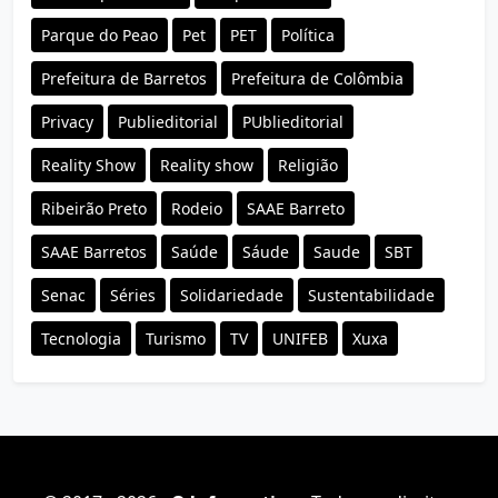
Parque do Peao
Pet
PET
Política
Prefeitura de Barretos
Prefeitura de Colômbia
Privacy
Publieditorial
PUblieditorial
Reality Show
Reality show
Religião
Ribeirão Preto
Rodeio
SAAE Barreto
SAAE Barretos
Saúde
Sáude
Saude
SBT
Senac
Séries
Solidariedade
Sustentabilidade
Tecnologia
Turismo
TV
UNIFEB
Xuxa