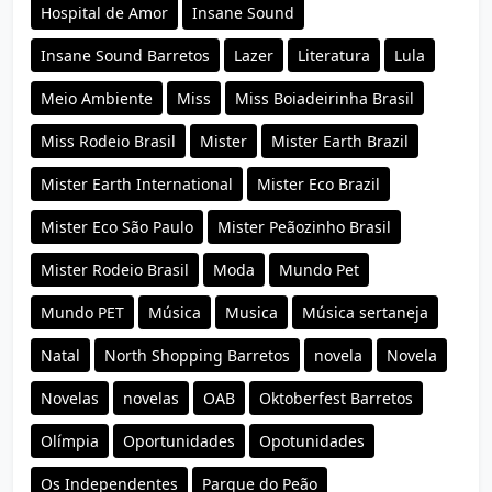
Hospital de Amor
Insane Sound
Insane Sound Barretos
Lazer
Literatura
Lula
Meio Ambiente
Miss
Miss Boiadeirinha Brasil
Miss Rodeio Brasil
Mister
Mister Earth Brazil
Mister Earth International
Mister Eco Brazil
Mister Eco São Paulo
Mister Peãozinho Brasil
Mister Rodeio Brasil
Moda
Mundo Pet
Mundo PET
Música
Musica
Música sertaneja
Natal
North Shopping Barretos
novela
Novela
Novelas
novelas
OAB
Oktoberfest Barretos
Olímpia
Oportunidades
Opotunidades
Os Independentes
Parque do Peão