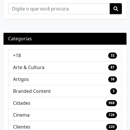
Categorias
+18
32
Arte & Cultura
81
Artigos
38
Branded Content
3
Cidades
968
Cinema
126
Clientes
220