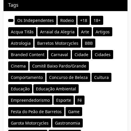
Tags
Os Independentes
Rodeio
+18
18+
Acqua Titãs
Arraial da Alegria
Arte
Artigos
Astrologia
Barretos Motorcycles
BBB
Branded Content
Carnaval
Cidade
Cidades
Cinema
Comitê Baixo Pardo/Grande
Comportamento
Concurso de Beleza
Cultura
Educação
Educação Ambiental
Empreendedorismo
Esporte
Fé
Festa do Peão de Barretos
Game
Garota Motorcycles
Gastronomia