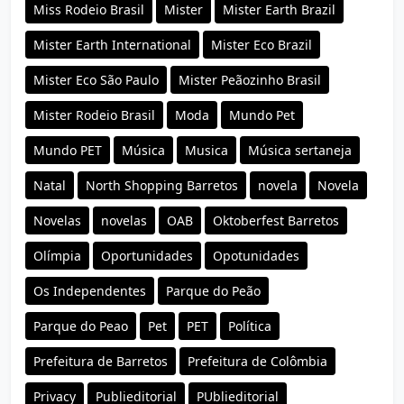
Miss Rodeio Brasil
Mister
Mister Earth Brazil
Mister Earth International
Mister Eco Brazil
Mister Eco São Paulo
Mister Peãozinho Brasil
Mister Rodeio Brasil
Moda
Mundo Pet
Mundo PET
Música
Musica
Música sertaneja
Natal
North Shopping Barretos
novela
Novela
Novelas
novelas
OAB
Oktoberfest Barretos
Olímpia
Oportunidades
Opotunidades
Os Independentes
Parque do Peão
Parque do Peao
Pet
PET
Política
Prefeitura de Barretos
Prefeitura de Colômbia
Privacy
Publieditorial
PUblieditorial