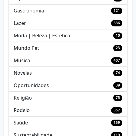
Gastronomia
121
Lazer
336
Moda | Beleza | Estética
10
Mundo Pet
23
Música
407
Novelas
74
Oportunidades
39
Religião
75
Rodeio
357
Saúde
159
Sustentabilidade
119