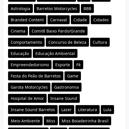
Astrologia
Barretos Motorcycles
BBB
Branded Content
Carnaval
Cidade
Cidades
Cinema
Comitê Baixo Pardo/Grande
Comportamento
Concurso de Beleza
Cultura
Educação
Educação Ambiental
Empreendedorismo
Esporte
Fé
Festa do Peão de Barretos
Game
Garota Motorcycles
Gastronomia
Hospital de Amor
Insane Sound
Insane Sound Barretos
Lazer
Literatura
Lula
Meio Ambiente
Miss
Miss Boiadeirinha Brasil