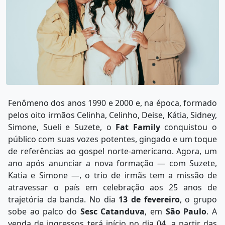
Fenômeno dos anos 1990 e 2000 e, na época, formado
pelos oito irmãos Celinha, Celinho, Deise, Kátia, Sidney,
Simone, Sueli e Suzete, o
Fat Family
conquistou o
público com suas vozes potentes, gingado e um toque
de referências ao gospel norte-americano. Agora, um
ano após anunciar a nova formação — com Suzete,
Katia e Simone —, o trio de irmãs tem a missão de
atravessar o país em celebração aos 25 anos de
trajetória da banda. No dia
13 de fevereiro
, o grupo
sobe ao palco do
Sesc Catanduva
, em
São Paulo
. A
venda de ingressos terá início no dia 04, a partir das