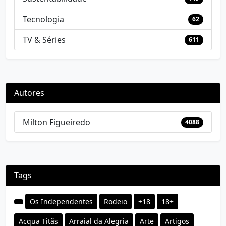
Tecnologia
62
TV & Séries
611
Autores
Milton Figueiredo
4088
Tags
Os Independentes
Rodeio
+18
18+
Acqua Titãs
Arraial da Alegria
Arte
Artigos