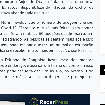
emporário Anjos de Quatro Patas realiza uma nova
arretos, disponibilizando filhotes de cachorros
estava abandonada nas ruas.
o Noris, revelou que o número de adoções cresceu
ovid-19. “Acredito que só nas feiras, sem contar
do Lar, foram mais de 50 adoções desde março, um
egistrando. As pessoas se sentem mais sós e isso
lguém, nada melhor que ter um animal de estimação
iário e receber muito mais em troca”, disse Rosário.
da Feirinha do Shopping basta levar documentos
dos e endereço, e assinar um termo de compromisso
ão pode ser feita das 12h às 18h, no Acesso D do
star de máscara para proteger-se e proteger os