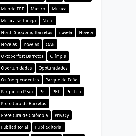
Mundo PET
Música
Musica
Música sertaneja
Natal
North Shopping Barretos
novela
Novela
Novelas
novelas
OAB
Oktoberfest Barretos
Olímpia
Oportunidades
Opotunidades
Os Independentes
Parque do Peão
Parque do Peao
Pet
PET
Política
Prefeitura de Barretos
Prefeitura de Colômbia
Privacy
Publieditorial
PUblieditorial