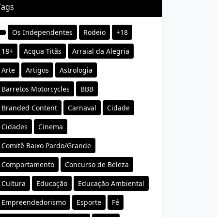
Tags
Os Independentes
Rodeio
+18
18+
Acqua Titãs
Arraial da Alegria
Arte
Artigos
Astrologia
Barretos Motorcycles
BBB
Branded Content
Carnaval
Cidade
Cidades
Cinema
Comitê Baixo Pardo/Grande
Comportamento
Concurso de Beleza
Cultura
Educação
Educação Ambiental
Empreendedorismo
Esporte
Fé