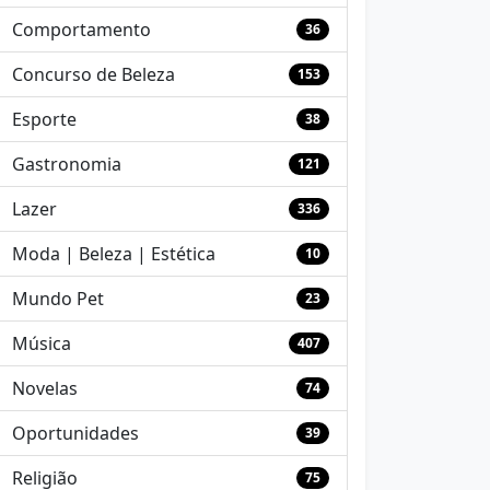
Comportamento
36
Concurso de Beleza
153
Esporte
38
Gastronomia
121
Lazer
336
Moda | Beleza | Estética
10
Mundo Pet
23
Música
407
Novelas
74
Oportunidades
39
Religião
75