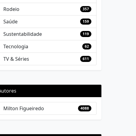
Rodeio
357
Saúde
159
Sustentabilidade
119
Tecnologia
62
TV & Séries
611
Autores
Milton Figueiredo
4088