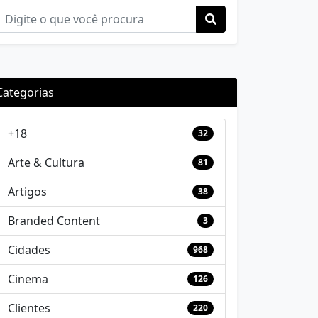
Categorias
+18
32
Arte & Cultura
81
Artigos
38
Branded Content
3
Cidades
968
Cinema
126
Clientes
220