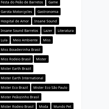
Festa do Peão de Barretos
Game
Garota Motorcycles
Gastronomia
Hospital de Amor
Insane Sound
Insane Sound Barretos
Lazer
Literatura
Lula
Meio Ambiente
Miss
Miss Boiadeirinha Brasil
Miss Rodeio Brasil
Mister
Mister Earth Brazil
Mister Earth International
Mister Eco Brazil
Mister Eco São Paulo
Mister Peãozinho Brasil
Mister Rodeio Brasil
Moda
Mundo Pet