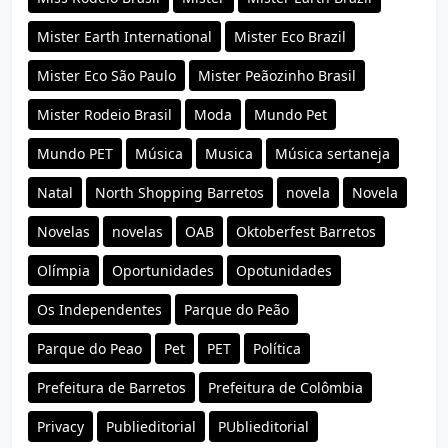
Mister Earth International
Mister Eco Brazil
Mister Eco São Paulo
Mister Peãozinho Brasil
Mister Rodeio Brasil
Moda
Mundo Pet
Mundo PET
Música
Musica
Música sertaneja
Natal
North Shopping Barretos
novela
Novela
Novelas
novelas
OAB
Oktoberfest Barretos
Olímpia
Oportunidades
Opotunidades
Os Independentes
Parque do Peão
Parque do Peao
Pet
PET
Política
Prefeitura de Barretos
Prefeitura de Colômbia
Privacy
Publieditorial
PUblieditorial