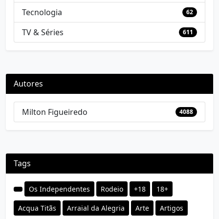
Tecnologia
62
TV & Séries
611
Autores
Milton Figueiredo
4088
Tags
Os Independentes
Rodeio
+18
18+
Acqua Titãs
Arraial da Alegria
Arte
Artigos