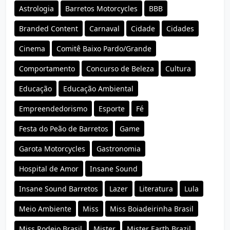
Astrologia
Barretos Motorcycles
BBB
Branded Content
Carnaval
Cidade
Cidades
Cinema
Comitê Baixo Pardo/Grande
Comportamento
Concurso de Beleza
Cultura
Educação
Educação Ambiental
Empreendedorismo
Esporte
Fé
Festa do Peão de Barretos
Game
Garota Motorcycles
Gastronomia
Hospital de Amor
Insane Sound
Insane Sound Barretos
Lazer
Literatura
Lula
Meio Ambiente
Miss
Miss Boiadeirinha Brasil
Miss Rodeio Brasil
Mister
Mister Earth Brazil