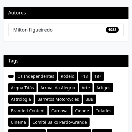
Autores
Milton Figueiredo
4088
Tags
Os Independentes
Rodeio
+18
18+
Acqua Titãs
Arraial da Alegria
Arte
Artigos
Astrologia
Barretos Motorcycles
BBB
Branded Content
Carnaval
Cidade
Cidades
Cinema
Comitê Baixo Pardo/Grande