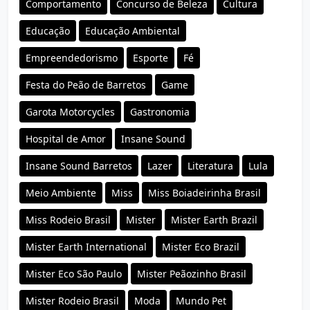
Comportamento
Concurso de Beleza
Cultura
Educação
Educação Ambiental
Empreendedorismo
Esporte
Fé
Festa do Peão de Barretos
Game
Garota Motorcycles
Gastronomia
Hospital de Amor
Insane Sound
Insane Sound Barretos
Lazer
Literatura
Lula
Meio Ambiente
Miss
Miss Boiadeirinha Brasil
Miss Rodeio Brasil
Mister
Mister Earth Brazil
Mister Earth International
Mister Eco Brazil
Mister Eco São Paulo
Mister Peãozinho Brasil
Mister Rodeio Brasil
Moda
Mundo Pet