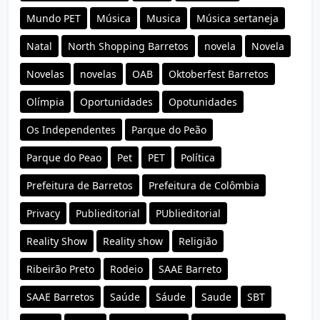
Mundo PET
Música
Musica
Música sertaneja
Natal
North Shopping Barretos
novela
Novela
Novelas
novelas
OAB
Oktoberfest Barretos
Olímpia
Oportunidades
Opotunidades
Os Independentes
Parque do Peão
Parque do Peao
Pet
PET
Política
Prefeitura de Barretos
Prefeitura de Colômbia
Privacy
Publieditorial
PUblieditorial
Reality Show
Reality show
Religião
Ribeirão Preto
Rodeio
SAAE Barreto
SAAE Barretos
Saúde
Sáude
Saude
SBT