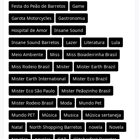
Festa do Peão de Barretos
Game
Garota Motorcycles
Gastronomia
Hospital de Amor
Insane Sound
Insane Sound Barretos
Lazer
Literatura
Lula
Meio Ambiente
Miss
Miss Boiadeirinha Brasil
Miss Rodeio Brasil
Mister
Mister Earth Brazil
Mister Earth International
Mister Eco Brazil
Mister Eco São Paulo
Mister Peãozinho Brasil
Mister Rodeio Brasil
Moda
Mundo Pet
Mundo PET
Música
Musica
Música sertaneja
Natal
North Shopping Barretos
novela
Novela