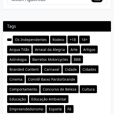
Tags
Os Independentes
Rodeio
+18
18+
Acqua Titãs
Arraial da Alegria
Arte
Artigos
Astrologia
Barretos Motorcycles
BBB
Branded Content
Carnaval
Cidade
Cidades
Cinema
Comitê Baixo Pardo/Grande
Comportamento
Concurso de Beleza
Cultura
Educação
Educação Ambiental
Empreendedorismo
Esporte
Fé