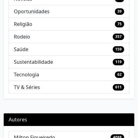
Oportunidades
39
Religião
75
Rodeio
357
Saúde
159
Sustentabilidade
119
Tecnologia
62
TV & Séries
611
Autores
Milton Figueiredo
4088