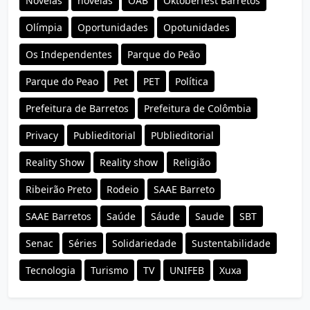
Novelas
novelas
OAB
Oktoberfest Barretos
Olímpia
Oportunidades
Opotunidades
Os Independentes
Parque do Peão
Parque do Peao
Pet
PET
Política
Prefeitura de Barretos
Prefeitura de Colômbia
Privacy
Publieditorial
PUblieditorial
Reality Show
Reality show
Religião
Ribeirão Preto
Rodeio
SAAE Barreto
SAAE Barretos
Saúde
Sáude
Saude
SBT
Senac
Séries
Solidariedade
Sustentabilidade
Tecnologia
Turismo
TV
UNIFEB
Xuxa