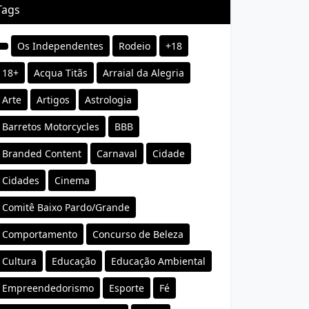
Tags
Os Independentes
Rodeio
+18
18+
Acqua Titãs
Arraial da Alegria
Arte
Artigos
Astrologia
Barretos Motorcycles
BBB
Branded Content
Carnaval
Cidade
Cidades
Cinema
Comitê Baixo Pardo/Grande
Comportamento
Concurso de Beleza
Cultura
Educação
Educação Ambiental
Empreendedorismo
Esporte
Fé