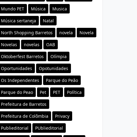
Mundo PET
Música
Musica
Música sertaneja
Natal
North Shopping Barretos
novela
Novela
Novelas
novelas
OAB
Oktoberfest Barretos
Olímpia
Oportunidades
Opotunidades
Os Independentes
Parque do Peão
Parque do Peao
Pet
PET
Política
Prefeitura de Barretos
Prefeitura de Colômbia
Privacy
Publieditorial
PUblieditorial