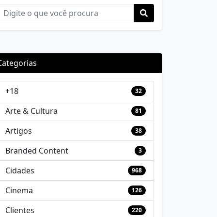
Categorias
+18
32
Arte & Cultura
81
Artigos
38
Branded Content
3
Cidades
968
Cinema
126
Clientes
220