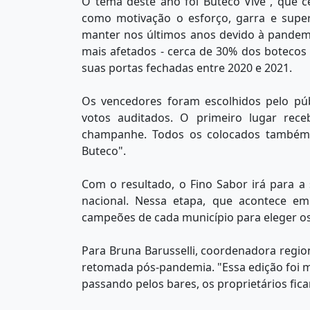
O tema deste ano foi Buteco Vive”, que cel
como motivação o esforço, garra e supe
manter nos últimos anos devido à pandem
mais afetados - cerca de 30% dos botecos 
suas portas fechadas entre 2020 e 2021.
Os vencedores foram escolhidos pelo pú
votos auditados. O primeiro lugar rec
champanhe. Todos os colocados também 
Buteco".
Com o resultado, o Fino Sabor irá para a
nacional. Nessa etapa, que acontece em
campeões de cada município para eleger o
Para Bruna Barusselli, coordenadora regio
retomada pós-pandemia. "Essa edição foi mu
passando pelos bares, os proprietários fica