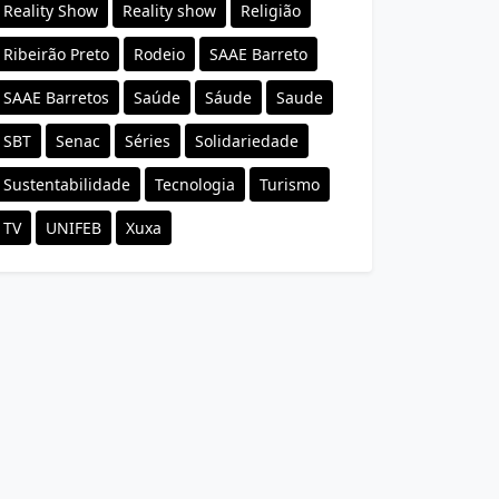
Reality Show
Reality show
Religião
Ribeirão Preto
Rodeio
SAAE Barreto
SAAE Barretos
Saúde
Sáude
Saude
SBT
Senac
Séries
Solidariedade
Sustentabilidade
Tecnologia
Turismo
TV
UNIFEB
Xuxa