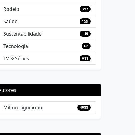
Rodeio
357
Saúde
159
Sustentabilidade
119
Tecnologia
62
TV & Séries
611
Autores
Milton Figueiredo
4088