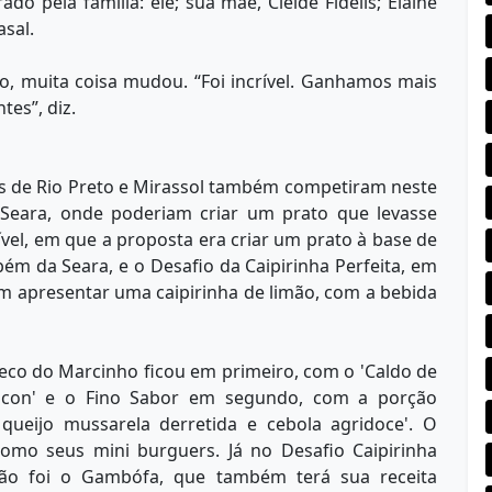
do pela família: ele; sua mãe, Cleide Fidélis; Elaine
asal.
o, muita coisa mudou. “Foi incrível. Ganhamos mais
tes”, diz.
res de Rio Preto e Mirassol também competiram neste
 Seara, onde poderiam criar um prato que levasse
ível, em que a proposta era criar um prato à base de
bém da Seara, e o Desafio da Caipirinha Perfeita, em
m apresentar uma caipirinha de limão, com a bebida
teco do Marcinho ficou em primeiro, com o 'Caldo de
acon' e o Fino Sabor em segundo, com a porção
queijo mussarela derretida e cebola agridoce'. O
 como seus mini burguers. Já no Desafio Caipirinha
eão foi o Gambófa, que também terá sua receita