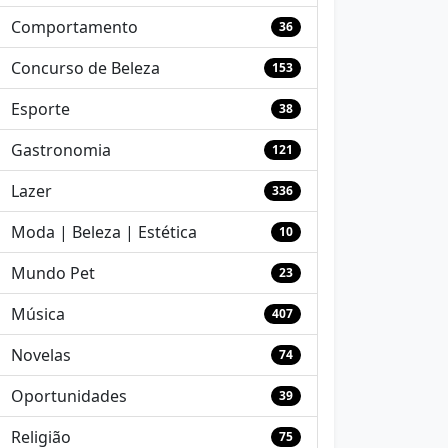
Comportamento
36
Concurso de Beleza
153
Esporte
38
Gastronomia
121
Lazer
336
Moda | Beleza | Estética
10
Mundo Pet
23
Música
407
Novelas
74
Oportunidades
39
Religião
75