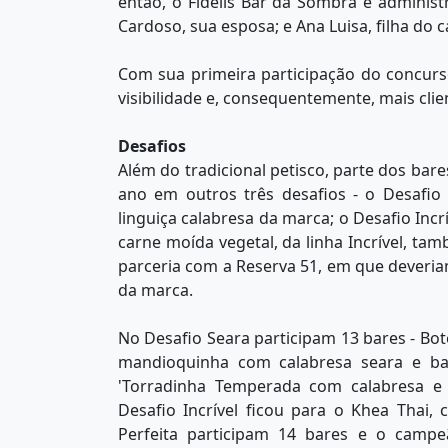
então, o Fidélis Bar da Sombra é administra
Cardoso, sua esposa; e Ana Luisa, filha do c
Com sua primeira participação do concurs
visibilidade e, consequentemente, mais clien
Desafios
Além do tradicional petisco, parte dos ba
ano em outros três desafios - o Desafio
linguiça calabresa da marca; o Desafio Incr
carne moída vegetal, da linha Incrível, tam
parceria com a Reserva 51, em que deveria
da marca.
No Desafio Seara participam 13 bares - Bo
mandioquinha com calabresa seara e b
'Torradinha Temperada com calabresa e 
Desafio Incrível ficou para o Khea Thai,
Perfeita participam 14 bares e o camp