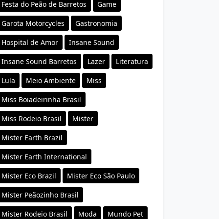
Festa do Peão de Barretos
Game
Garota Motorcycles
Gastronomia
Hospital de Amor
Insane Sound
Insane Sound Barretos
Lazer
Literatura
Lula
Meio Ambiente
Miss
Miss Boiadeirinha Brasil
Miss Rodeio Brasil
Mister
Mister Earth Brazil
Mister Earth International
Mister Eco Brazil
Mister Eco São Paulo
Mister Peãozinho Brasil
Mister Rodeio Brasil
Moda
Mundo Pet