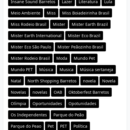
Insane Sound Barretos
Lazer
Literatura
Lula
Meio Ambiente
Miss
Miss Boiadeirinha Brasil
Miss Rodeio Brasil
Mister
Mister Earth Brazil
Mister Earth International
Mister Eco Brazil
Mister Eco São Paulo
Mister Peãozinho Brasil
Mister Rodeio Brasil
Moda
Mundo Pet
Mundo PET
Música
Musica
Música sertaneja
Natal
North Shopping Barretos
novela
Novela
Novelas
novelas
OAB
Oktoberfest Barretos
Olímpia
Oportunidades
Opotunidades
Os Independentes
Parque do Peão
Parque do Peao
Pet
PET
Política