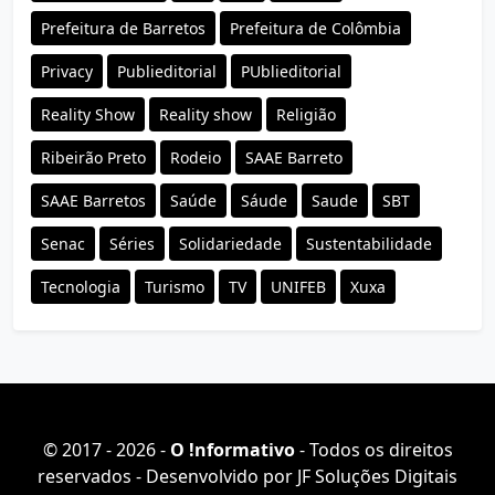
Prefeitura de Barretos
Prefeitura de Colômbia
Privacy
Publieditorial
PUblieditorial
Reality Show
Reality show
Religião
Ribeirão Preto
Rodeio
SAAE Barreto
SAAE Barretos
Saúde
Sáude
Saude
SBT
Senac
Séries
Solidariedade
Sustentabilidade
Tecnologia
Turismo
TV
UNIFEB
Xuxa
© 2017 - 2026 -
O ǃnformativo
- Todos os direitos
reservados - Desenvolvido por
JF Soluções Digitais