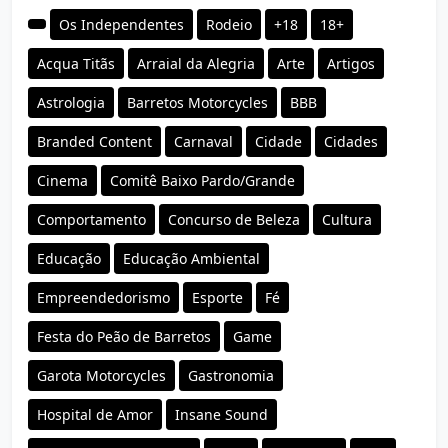
Os Independentes
Rodeio
+18
18+
Acqua Titãs
Arraial da Alegria
Arte
Artigos
Astrologia
Barretos Motorcycles
BBB
Branded Content
Carnaval
Cidade
Cidades
Cinema
Comitê Baixo Pardo/Grande
Comportamento
Concurso de Beleza
Cultura
Educação
Educação Ambiental
Empreendedorismo
Esporte
Fé
Festa do Peão de Barretos
Game
Garota Motorcycles
Gastronomia
Hospital de Amor
Insane Sound