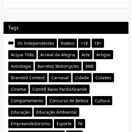
Tags
Os Independentes
Rodeio
+18
18+
Acqua Titãs
Arraial da Alegria
Arte
Artigos
Astrologia
Barretos Motorcycles
BBB
Branded Content
Carnaval
Cidade
Cidades
Cinema
Comitê Baixo Pardo/Grande
Comportamento
Concurso de Beleza
Cultura
Educação
Educação Ambiental
Empreendedorismo
Esporte
Fé