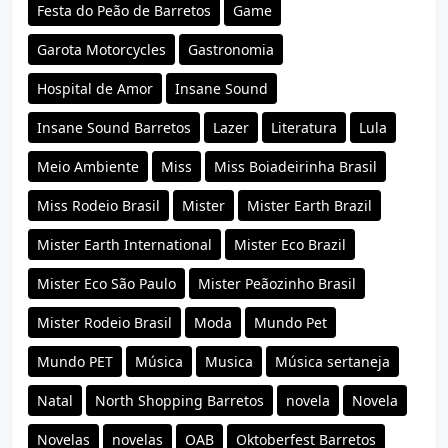
Festa do Peão de Barretos
Game
Garota Motorcycles
Gastronomia
Hospital de Amor
Insane Sound
Insane Sound Barretos
Lazer
Literatura
Lula
Meio Ambiente
Miss
Miss Boiadeirinha Brasil
Miss Rodeio Brasil
Mister
Mister Earth Brazil
Mister Earth International
Mister Eco Brazil
Mister Eco São Paulo
Mister Peãozinho Brasil
Mister Rodeio Brasil
Moda
Mundo Pet
Mundo PET
Música
Musica
Música sertaneja
Natal
North Shopping Barretos
novela
Novela
Novelas
novelas
OAB
Oktoberfest Barretos