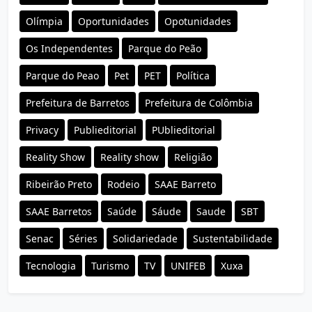
Olímpia
Oportunidades
Opotunidades
Os Independentes
Parque do Peão
Parque do Peao
Pet
PET
Política
Prefeitura de Barretos
Prefeitura de Colômbia
Privacy
Publieditorial
PUblieditorial
Reality Show
Reality show
Religião
Ribeirão Preto
Rodeio
SAAE Barreto
SAAE Barretos
Saúde
Sáude
Saude
SBT
Senac
Séries
Solidariedade
Sustentabilidade
Tecnologia
Turismo
TV
UNIFEB
Xuxa