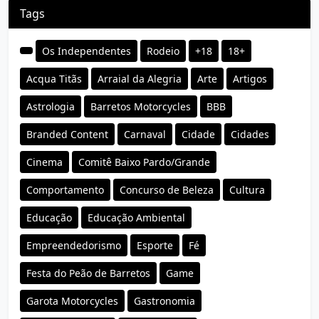
Tags
Os Independentes
Rodeio
+18
18+
Acqua Titãs
Arraial da Alegria
Arte
Artigos
Astrologia
Barretos Motorcycles
BBB
Branded Content
Carnaval
Cidade
Cidades
Cinema
Comitê Baixo Pardo/Grande
Comportamento
Concurso de Beleza
Cultura
Educação
Educação Ambiental
Empreendedorismo
Esporte
Fé
Festa do Peão de Barretos
Game
Garota Motorcycles
Gastronomia