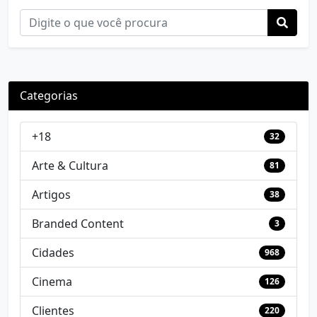
Categorias
+18
32
Arte & Cultura
81
Artigos
38
Branded Content
3
Cidades
968
Cinema
126
Clientes
220