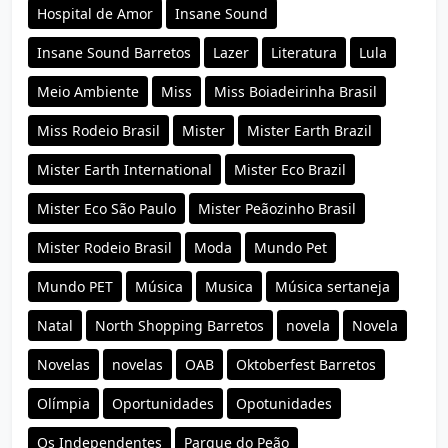
Hospital de Amor
Insane Sound
Insane Sound Barretos
Lazer
Literatura
Lula
Meio Ambiente
Miss
Miss Boiadeirinha Brasil
Miss Rodeio Brasil
Mister
Mister Earth Brazil
Mister Earth International
Mister Eco Brazil
Mister Eco São Paulo
Mister Peãozinho Brasil
Mister Rodeio Brasil
Moda
Mundo Pet
Mundo PET
Música
Musica
Música sertaneja
Natal
North Shopping Barretos
novela
Novela
Novelas
novelas
OAB
Oktoberfest Barretos
Olímpia
Oportunidades
Opotunidades
Os Independentes
Parque do Peão