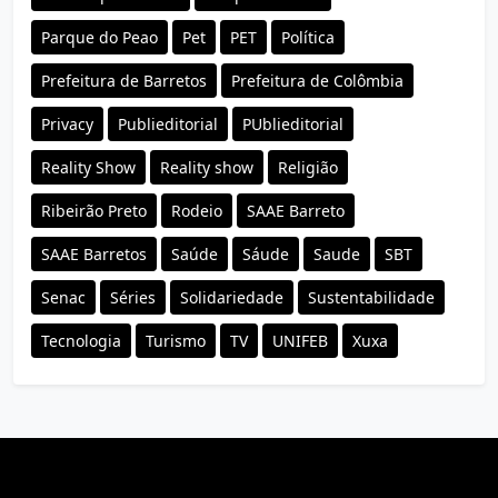
Parque do Peao
Pet
PET
Política
Prefeitura de Barretos
Prefeitura de Colômbia
Privacy
Publieditorial
PUblieditorial
Reality Show
Reality show
Religião
Ribeirão Preto
Rodeio
SAAE Barreto
SAAE Barretos
Saúde
Sáude
Saude
SBT
Senac
Séries
Solidariedade
Sustentabilidade
Tecnologia
Turismo
TV
UNIFEB
Xuxa