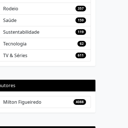
Rodeio
357
Saúde
159
Sustentabilidade
119
Tecnologia
62
TV & Séries
611
Autores
Milton Figueiredo
4088