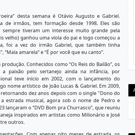
roeira” desta semana é Otávio Augusto e Gabriel.
la de irmãos, tem formação desde 1998. Eles são
as sempre tiveram um interesse muito grande pela
is velho) ganhou uma viola do pai e logo começou a
da, foi a vez do irmão Gabriel, que também tinha
”, “Mala amarela” e “É por você que eu canto”.
produção. Conhecidos como “Os Reis do Bailão”, os
 paixão pelo sertanejo ainda na infância, por
issional teve início em 2002, com o lançamento do
go nome artístico de João Lucas & Gabriel. Em 2009,
, retornando dez anos depois com o single "Dono do
a a estrada musical, agora sob o nome de Pedro e
23 lançaram o “DVD Bom pra Churrasco”, que reuniu
aneja inspirados em artistas como Milionário e José
tre outros.
esentações. Com apenas oito meses de estrada, os