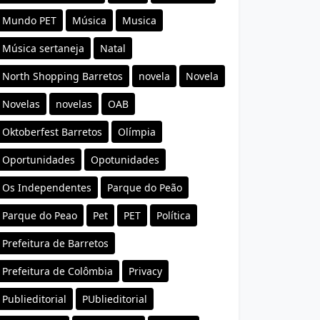
Mundo PET
Música
Musica
Música sertaneja
Natal
North Shopping Barretos
novela
Novela
Novelas
novelas
OAB
Oktoberfest Barretos
Olímpia
Oportunidades
Opotunidades
Os Independentes
Parque do Peão
Parque do Peao
Pet
PET
Política
Prefeitura de Barretos
Prefeitura de Colômbia
Privacy
Publieditorial
PUblieditorial