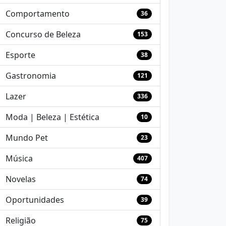
Comportamento
36
Concurso de Beleza
153
Esporte
38
Gastronomia
121
Lazer
336
Moda | Beleza | Estética
10
Mundo Pet
23
Música
407
Novelas
74
Oportunidades
39
Religião
75