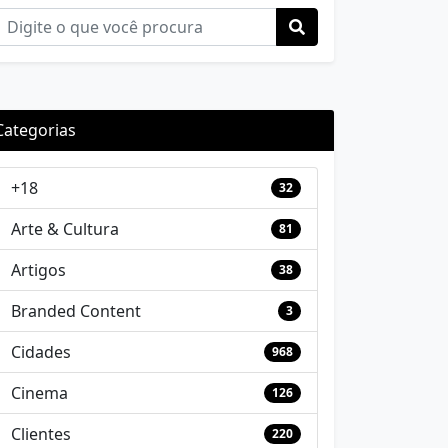
Categorias
+18
32
Arte & Cultura
81
Artigos
38
Branded Content
3
Cidades
968
Cinema
126
Clientes
220