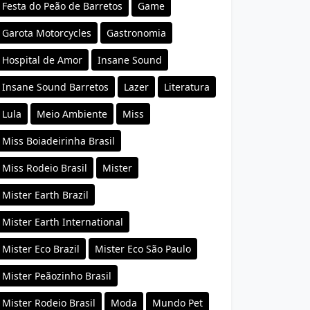
Festa do Peão de Barretos
Game
Garota Motorcycles
Gastronomia
Hospital de Amor
Insane Sound
Insane Sound Barretos
Lazer
Literatura
Lula
Meio Ambiente
Miss
Miss Boiadeirinha Brasil
Miss Rodeio Brasil
Mister
Mister Earth Brazil
Mister Earth International
Mister Eco Brazil
Mister Eco São Paulo
Mister Peãozinho Brasil
Mister Rodeio Brasil
Moda
Mundo Pet