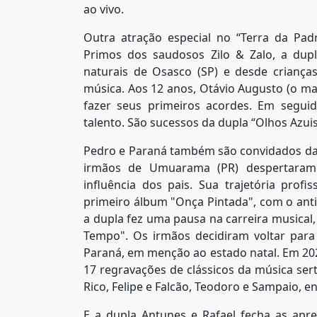
ao vivo.
Outra atração especial no “Terra da Pad
Primos dos saudosos Zilo & Zalo, a dup
naturais de Osasco (SP) e desde crianç
música. Aos 12 anos, Otávio Augusto (o ma
fazer seus primeiros acordes. Em segui
talento. São sucessos da dupla “Olhos Azuis
Pedro e Paraná também são convidados da 
irmãos de Umuarama (PR) despertaram a
influência dos pais. Sua trajetória prof
primeiro álbum "Onça Pintada", com o anti
a dupla fez uma pausa na carreira musical
Tempo". Os irmãos decidiram voltar par
Paraná, em menção ao estado natal. Em 20
17 regravações de clássicos da música sert
Rico, Felipe e Falcão, Teodoro e Sampaio, en
E a dupla Antunes e Rafael fecha as apr