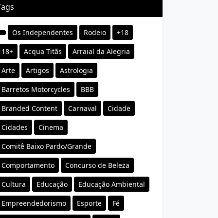
Tags
Os Independentes
Rodeio
+18
18+
Acqua Titãs
Arraial da Alegria
Arte
Artigos
Astrologia
Barretos Motorcycles
BBB
Branded Content
Carnaval
Cidade
Cidades
Cinema
Comitê Baixo Pardo/Grande
Comportamento
Concurso de Beleza
Cultura
Educação
Educação Ambiental
Empreendedorismo
Esporte
Fé