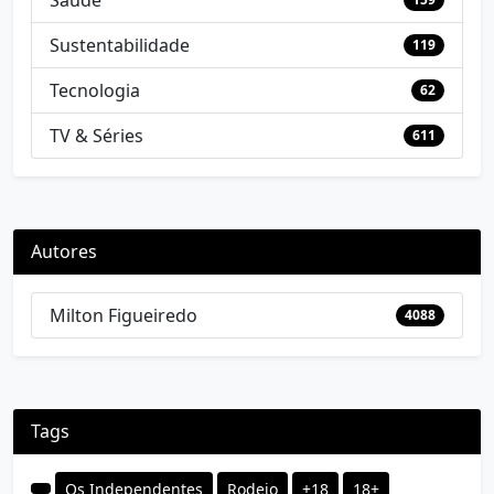
Sustentabilidade
119
Tecnologia
62
TV & Séries
611
Autores
Milton Figueiredo
4088
Tags
Os Independentes
Rodeio
+18
18+