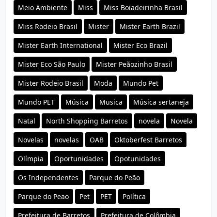
Meio Ambiente
Miss
Miss Boiadeirinha Brasil
Miss Rodeio Brasil
Mister
Mister Earth Brazil
Mister Earth International
Mister Eco Brazil
Mister Eco São Paulo
Mister Peãozinho Brasil
Mister Rodeio Brasil
Moda
Mundo Pet
Mundo PET
Música
Musica
Música sertaneja
Natal
North Shopping Barretos
novela
Novela
Novelas
novelas
OAB
Oktoberfest Barretos
Olímpia
Oportunidades
Opotunidades
Os Independentes
Parque do Peão
Parque do Peao
Pet
PET
Política
Prefeitura de Barretos
Prefeitura de Colômbia