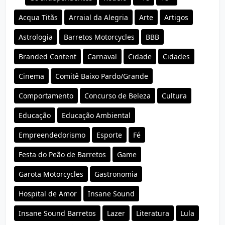
Acqua Titãs
Arraial da Alegria
Arte
Artigos
Astrologia
Barretos Motorcycles
BBB
Branded Content
Carnaval
Cidade
Cidades
Cinema
Comitê Baixo Pardo/Grande
Comportamento
Concurso de Beleza
Cultura
Educação
Educação Ambiental
Empreendedorismo
Esporte
Fé
Festa do Peão de Barretos
Game
Garota Motorcycles
Gastronomia
Hospital de Amor
Insane Sound
Insane Sound Barretos
Lazer
Literatura
Lula