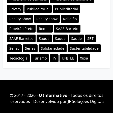
Privacy
Publieditorial
PUblieditorial
Reality Show
Reality show
Religião
Ribeirão Preto
Rodeio
SAAE Barreto
SAAE Barretos
Saúde
Sáude
Saude
SBT
Senac
Séries
Solidariedade
Sustentabilidade
Tecnologia
Turismo
TV
UNIFEB
Xuxa
© 2017 - 2026 -
O ǃnformativo
- Todos os direitos
reservados - Desenvolvido por
JF Soluções Digitais