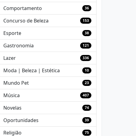
Comportamento
36
Concurso de Beleza
153
Esporte
38
Gastronomia
121
Lazer
336
Moda | Beleza | Estética
10
Mundo Pet
23
Música
407
Novelas
74
Oportunidades
39
Religião
75