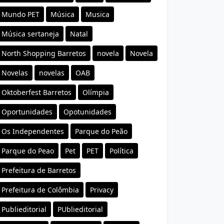
Mundo PET
Música
Musica
Música sertaneja
Natal
North Shopping Barretos
novela
Novela
Novelas
novelas
OAB
Oktoberfest Barretos
Olímpia
Oportunidades
Opotunidades
Os Independentes
Parque do Peão
Parque do Peao
Pet
PET
Política
Prefeitura de Barretos
Prefeitura de Colômbia
Privacy
Publieditorial
PUblieditorial