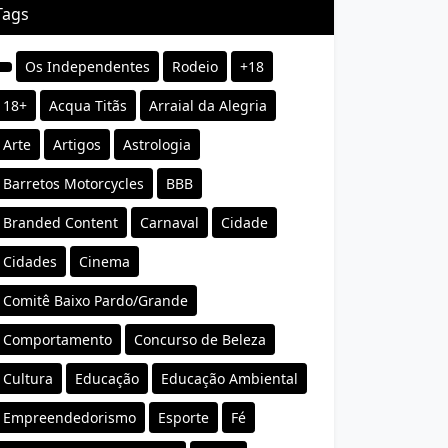
Tags
Os Independentes
Rodeio
+18
18+
Acqua Titãs
Arraial da Alegria
Arte
Artigos
Astrologia
Barretos Motorcycles
BBB
Branded Content
Carnaval
Cidade
Cidades
Cinema
Comitê Baixo Pardo/Grande
Comportamento
Concurso de Beleza
Cultura
Educação
Educação Ambiental
Empreendedorismo
Esporte
Fé