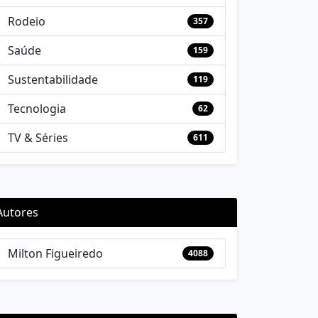
Rodeio
357
Saúde
159
Sustentabilidade
119
Tecnologia
62
TV & Séries
611
Autores
Milton Figueiredo
4088