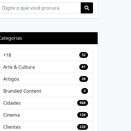
Categorias
+18
32
Arte & Cultura
81
Artigos
38
Branded Content
3
Cidades
968
Cinema
126
Clientes
220