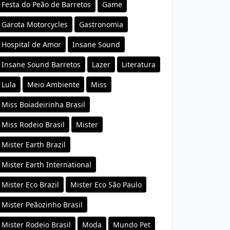
Festa do Peão de Barretos
Game
Garota Motorcycles
Gastronomia
Hospital de Amor
Insane Sound
Insane Sound Barretos
Lazer
Literatura
Lula
Meio Ambiente
Miss
Miss Boiadeirinha Brasil
Miss Rodeio Brasil
Mister
Mister Earth Brazil
Mister Earth International
Mister Eco Brazil
Mister Eco São Paulo
Mister Peãozinho Brasil
Mister Rodeio Brasil
Moda
Mundo Pet