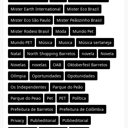
Mister Earth International
Mister Eco Brazil
Mister Eco São Paulo
Mister Peãozinho Brasil
Mister Rodeio Brasil
Moda
Mundo Pet
Mundo PET
Música
Musica
Música sertaneja
Natal
North Shopping Barretos
novela
Novela
Novelas
novelas
OAB
Oktoberfest Barretos
Olímpia
Oportunidades
Opotunidades
Os Independentes
Parque do Peão
Parque do Peao
Pet
PET
Política
Prefeitura de Barretos
Prefeitura de Colômbia
Privacy
Publieditorial
PUblieditorial