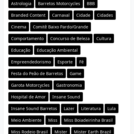
Astrologia
Barretos Motorcycles
BBB
Branded Content
Carnaval
Cidade
Cidades
Cinema
Comitê Baixo Pardo/Grande
Comportamento
Concurso de Beleza
Cultura
Educação
Educação Ambiental
Empreendedorismo
Esporte
Fé
Festa do Peão de Barretos
Game
Garota Motorcycles
Gastronomia
Hospital de Amor
Insane Sound
Insane Sound Barretos
Lazer
Literatura
Lula
Meio Ambiente
Miss
Miss Boiadeirinha Brasil
Miss Rodeio Brasil
Mister
Mister Earth Brazil