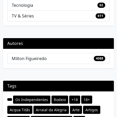
Tecnologia
62
TV & Séries
611
Autores
Milton Figueiredo
4088
Tags
Os Independentes
Rodeio
+18
18+
Acqua Titãs
Arraial da Alegria
Arte
Artigos