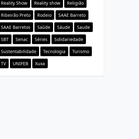
Reality Show
Reality show
Religião
Ribeirão Preto
Rodeio
SAAE Barreto
SAAE Barretos
Saúde
Sáude
Saude
SBT
Senac
Séries
Solidariedade
Sustentabilidade
Tecnologia
Turismo
TV
UNIFEB
Xuxa