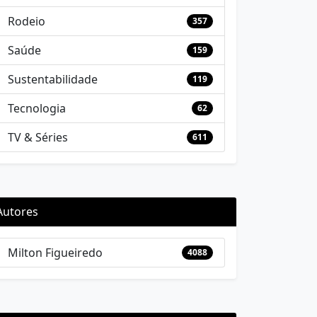
Rodeio
357
Saúde
159
Sustentabilidade
119
Tecnologia
62
TV & Séries
611
Autores
Milton Figueiredo
4088