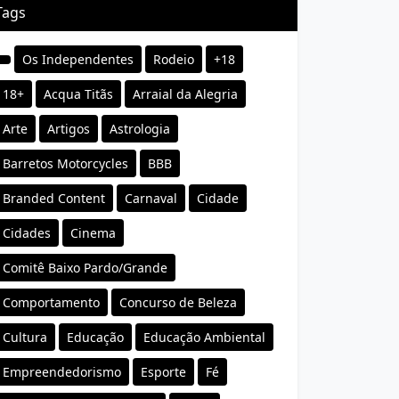
Tags
Os Independentes
Rodeio
+18
18+
Acqua Titãs
Arraial da Alegria
Arte
Artigos
Astrologia
Barretos Motorcycles
BBB
Branded Content
Carnaval
Cidade
Cidades
Cinema
Comitê Baixo Pardo/Grande
Comportamento
Concurso de Beleza
Cultura
Educação
Educação Ambiental
Empreendedorismo
Esporte
Fé