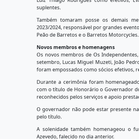
Luiz Thiago Rodrigues como efetivos, E
suplentes.
Também tomaram posse os demais mem
2023/2024, responsável por grandes eventos
Peão de Barretos e o Barretos Motorcycles
Novos membros e homenagens
Os novos membros de Os Independentes, e
setembro, Lucas Miguel Muzeti, João Ped
foram empossados como sócios efetivos, rec
Durante a cerimônia foram homenageados
com o título de Honorário o Governador do
reconhecidos pelos serviços e apoio prest
O governador não pode estar presente n
pelo título.
A solenidade também homenageou o fun
Azevedo, falecido no dia anterior.