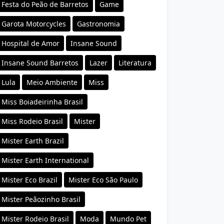
Festa do Peão de Barretos
Game
Garota Motorcycles
Gastronomia
Hospital de Amor
Insane Sound
Insane Sound Barretos
Lazer
Literatura
Lula
Meio Ambiente
Miss
Miss Boiadeirinha Brasil
Miss Rodeio Brasil
Mister
Mister Earth Brazil
Mister Earth International
Mister Eco Brazil
Mister Eco São Paulo
Mister Peãozinho Brasil
Mister Rodeio Brasil
Moda
Mundo Pet