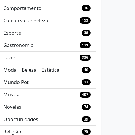
Comportamento
36
Concurso de Beleza
153
Esporte
38
Gastronomia
121
Lazer
336
Moda | Beleza | Estética
10
Mundo Pet
23
Música
407
Novelas
74
Oportunidades
39
Religião
75