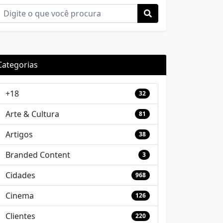
Categorias
+18
32
Arte & Cultura
81
Artigos
38
Branded Content
3
Cidades
968
Cinema
126
Clientes
220