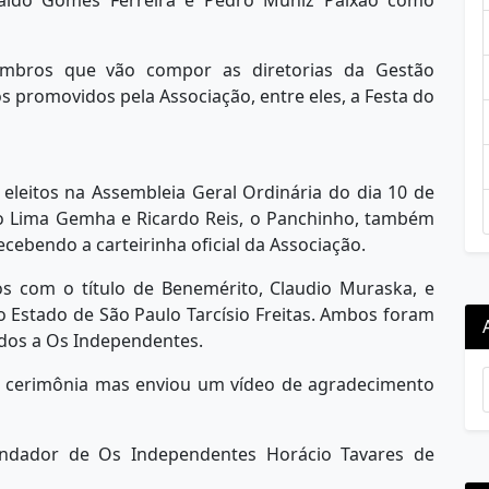
valdo Gomes Ferreira e Pedro Muniz Paixão como
bros que vão compor as diretorias da Gestão
 promovidos pela Associação, entre eles, a Festa do
.
leitos na Assembleia Geral Ordinária do dia 10 de
ro Lima Gemha e Ricardo Reis, o Panchinho, também
ebendo a carteirinha oficial da Associação.
 com o título de Benemérito, Claudio Muraska, e
 Estado de São Paulo Tarcísio Freitas. Ambos foram
ados a Os Independentes.
a cerimônia mas enviou um vídeo de agradecimento
dador de Os Independentes Horácio Tavares de