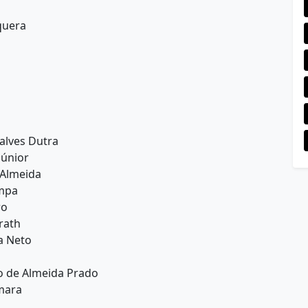
s
quera
alves Dutra
Júnior
 Almeida
ampa
ro
rath
a Neto
o de Almeida Prado
amara