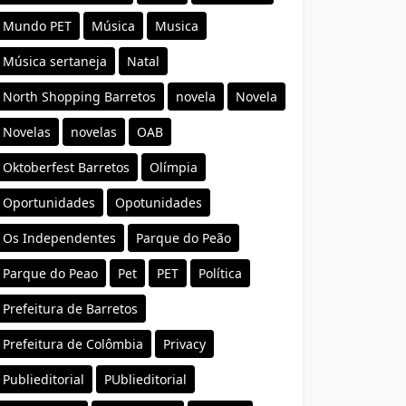
Mundo PET
Música
Musica
Música sertaneja
Natal
North Shopping Barretos
novela
Novela
Novelas
novelas
OAB
Oktoberfest Barretos
Olímpia
Oportunidades
Opotunidades
Os Independentes
Parque do Peão
Parque do Peao
Pet
PET
Política
Prefeitura de Barretos
Prefeitura de Colômbia
Privacy
Publieditorial
PUblieditorial