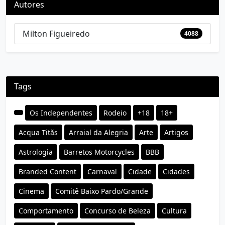
Autores
Milton Figueiredo
4088
Tags
Os Independentes
Rodeio
+18
18+
Acqua Titãs
Arraial da Alegria
Arte
Artigos
Astrologia
Barretos Motorcycles
BBB
Branded Content
Carnaval
Cidade
Cidades
Cinema
Comitê Baixo Pardo/Grande
Comportamento
Concurso de Beleza
Cultura