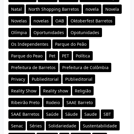
Natal
North Shopping Barretos
novela
Novela
Novelas
novelas
OAB
Oktoberfest Barretos
Olímpia
Oportunidades
Opotunidades
Os Independentes
Parque do Peão
Parque do Peao
Pet
PET
Política
Prefeitura de Barretos
Prefeitura de Colômbia
Privacy
Publieditorial
PUblieditorial
Reality Show
Reality show
Religião
Ribeirão Preto
Rodeio
SAAE Barreto
SAAE Barretos
Saúde
Sáude
Saude
SBT
Senac
Séries
Solidariedade
Sustentabilidade