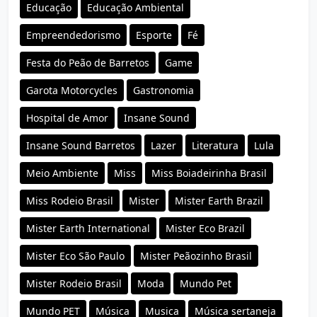
Educação
Educação Ambiental
Empreendedorismo
Esporte
Fé
Festa do Peão de Barretos
Game
Garota Motorcycles
Gastronomia
Hospital de Amor
Insane Sound
Insane Sound Barretos
Lazer
Literatura
Lula
Meio Ambiente
Miss
Miss Boiadeirinha Brasil
Miss Rodeio Brasil
Mister
Mister Earth Brazil
Mister Earth International
Mister Eco Brazil
Mister Eco São Paulo
Mister Peãozinho Brasil
Mister Rodeio Brasil
Moda
Mundo Pet
Mundo PET
Música
Musica
Música sertaneja