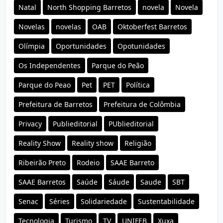
Natal
North Shopping Barretos
novela
Novela
Novelas
novelas
OAB
Oktoberfest Barretos
Olímpia
Oportunidades
Opotunidades
Os Independentes
Parque do Peão
Parque do Peao
Pet
PET
Política
Prefeitura de Barretos
Prefeitura de Colômbia
Privacy
Publieditorial
PUblieditorial
Reality Show
Reality show
Religião
Ribeirão Preto
Rodeio
SAAE Barreto
SAAE Barretos
Saúde
Sáude
Saude
SBT
Senac
Séries
Solidariedade
Sustentabilidade
Tecnologia
Turismo
TV
UNIFEB
Xuxa