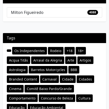
Milton Figueiredo
4088
Tags
Os Independentes
Rodeio
+18
18+
Acqua Titãs
Arraial da Alegria
Arte
Artigos
Astrologia
Barretos Motorcycles
BBB
Branded Content
Carnaval
Cidade
Cidades
Cinema
Comitê Baixo Pardo/Grande
Comportamento
Concurso de Beleza
Cultura
Educação
Educação Ambiental