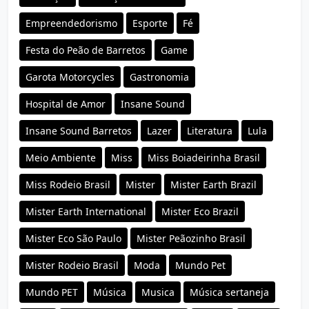
Empreendedorismo
Esporte
Fé
Festa do Peão de Barretos
Game
Garota Motorcycles
Gastronomia
Hospital de Amor
Insane Sound
Insane Sound Barretos
Lazer
Literatura
Lula
Meio Ambiente
Miss
Miss Boiadeirinha Brasil
Miss Rodeio Brasil
Mister
Mister Earth Brazil
Mister Earth International
Mister Eco Brazil
Mister Eco São Paulo
Mister Peãozinho Brasil
Mister Rodeio Brasil
Moda
Mundo Pet
Mundo PET
Música
Musica
Música sertaneja