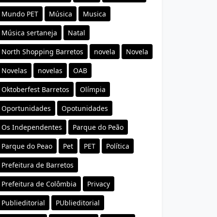
Mundo PET
Música
Musica
Música sertaneja
Natal
North Shopping Barretos
novela
Novela
Novelas
novelas
OAB
Oktoberfest Barretos
Olímpia
Oportunidades
Opotunidades
Os Independentes
Parque do Peão
Parque do Peao
Pet
PET
Política
Prefeitura de Barretos
Prefeitura de Colômbia
Privacy
Publieditorial
PUblieditorial