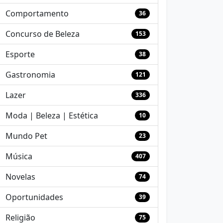
Comportamento
36
Concurso de Beleza
153
Esporte
38
Gastronomia
121
Lazer
336
Moda | Beleza | Estética
10
Mundo Pet
23
Música
407
Novelas
74
Oportunidades
39
Religião
75