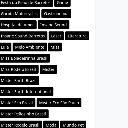
Festa do Peão de Barretos
Game
Garota Motorcycles
Gastronomia
Hospital de Amor
Insane Sound
Insane Sound Barretos
Lazer
Literatura
Lula
Meio Ambiente
Miss
Miss Boiadeirinha Brasil
Miss Rodeio Brasil
Mister
Mister Earth Brazil
Mister Earth International
Mister Eco Brazil
Mister Eco São Paulo
Mister Peãozinho Brasil
Mister Rodeio Brasil
Moda
Mundo Pet