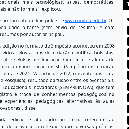
cionais mais tecnológicas, ativas, democráticas,
ais e não formais”, explicou.
e no formato on-line pelo site
www.unifeb.edu.br
. Os
odalidade ouvinte (sem envio de resumo) e com
resumos por autor principal).
ra edição no formato de Simpósio aconteceu em 2008
dos pelos alunos de iniciação científica, bolsistas,
nal de Bolsas de Iniciação Científica) e alunos de
Já com a denominação de SIC (Simpósio de Iniciação
teceu até 2021. “A partir de 2022, o evento passou a
 Pesquisa), resultado da fusão entre os eventos SIC
as Educacionais Inovadoras (SEMPREINOVA), que tem
egistro e troca de conhecimentos pedagógicos no
 experiências pedagógicas alternativas às aulas
novadoras”, disse
ada edição é abordado um tema referente ao
im de provocar a reflexão sobre diversas práticas.