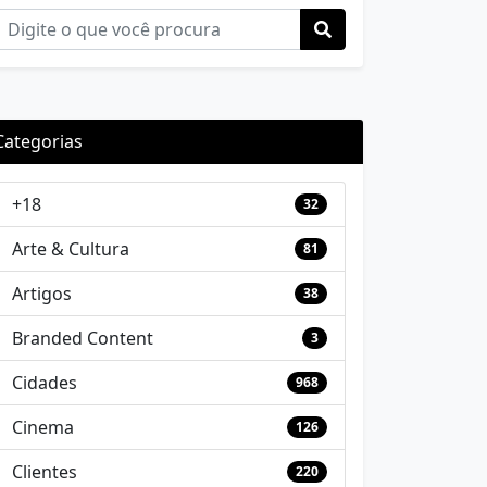
Categorias
+18
32
Arte & Cultura
81
Artigos
38
Branded Content
3
Cidades
968
Cinema
126
Clientes
220