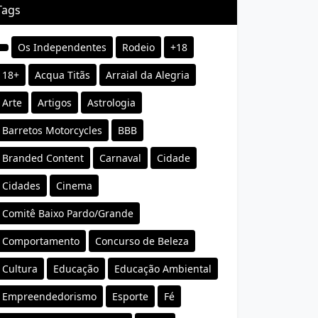
Tags
Os Independentes
Rodeio
+18
18+
Acqua Titãs
Arraial da Alegria
Arte
Artigos
Astrologia
Barretos Motorcycles
BBB
Branded Content
Carnaval
Cidade
Cidades
Cinema
Comitê Baixo Pardo/Grande
Comportamento
Concurso de Beleza
Cultura
Educação
Educação Ambiental
Empreendedorismo
Esporte
Fé