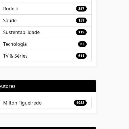
Rodeio
357
Saúde
159
Sustentabilidade
119
Tecnologia
62
TV & Séries
611
Autores
Milton Figueiredo
4088