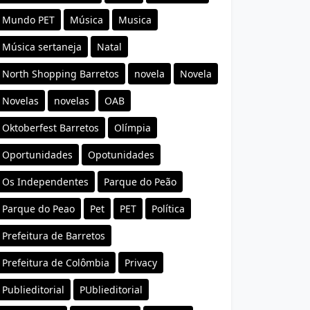
Mundo PET
Música
Musica
Música sertaneja
Natal
North Shopping Barretos
novela
Novela
Novelas
novelas
OAB
Oktoberfest Barretos
Olímpia
Oportunidades
Opotunidades
Os Independentes
Parque do Peão
Parque do Peao
Pet
PET
Política
Prefeitura de Barretos
Prefeitura de Colômbia
Privacy
Publieditorial
PUblieditorial