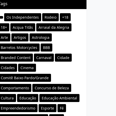
Tags
Os Independentes
Rodeio
+18
18+
Acqua Titãs
Arraial da Alegria
Arte
Artigos
Astrologia
Barretos Motorcycles
BBB
Branded Content
Carnaval
Cidade
Cidades
Cinema
Comitê Baixo Pardo/Grande
Comportamento
Concurso de Beleza
Cultura
Educação
Educação Ambiental
Empreendedorismo
Esporte
Fé