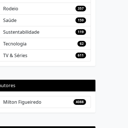
Rodeio
357
Saúde
159
Sustentabilidade
119
Tecnologia
62
TV & Séries
611
Autores
Milton Figueiredo
4088