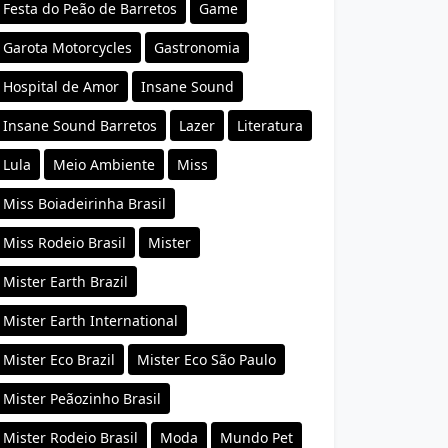
Festa do Peão de Barretos
Game
Garota Motorcycles
Gastronomia
Hospital de Amor
Insane Sound
Insane Sound Barretos
Lazer
Literatura
Lula
Meio Ambiente
Miss
Miss Boiadeirinha Brasil
Miss Rodeio Brasil
Mister
Mister Earth Brazil
Mister Earth International
Mister Eco Brazil
Mister Eco São Paulo
Mister Peãozinho Brasil
Mister Rodeio Brasil
Moda
Mundo Pet