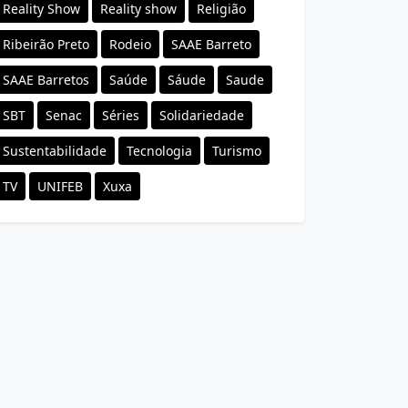
Reality Show
Reality show
Religião
Ribeirão Preto
Rodeio
SAAE Barreto
SAAE Barretos
Saúde
Sáude
Saude
SBT
Senac
Séries
Solidariedade
Sustentabilidade
Tecnologia
Turismo
TV
UNIFEB
Xuxa