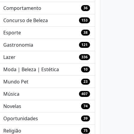
Comportamento
36
Concurso de Beleza
153
Esporte
38
Gastronomia
121
Lazer
336
Moda | Beleza | Estética
10
Mundo Pet
23
Música
407
Novelas
74
Oportunidades
39
Religião
75