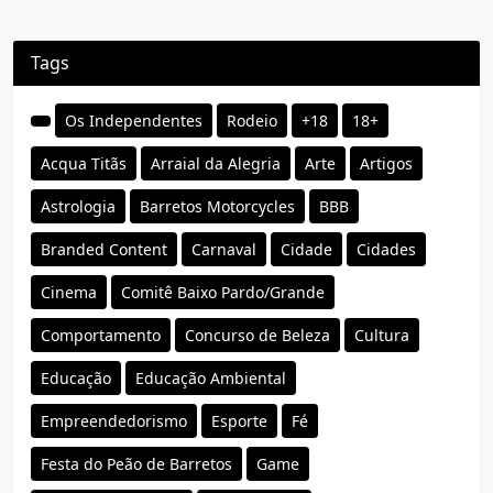
Tags
Os Independentes
Rodeio
+18
18+
Acqua Titãs
Arraial da Alegria
Arte
Artigos
Astrologia
Barretos Motorcycles
BBB
Branded Content
Carnaval
Cidade
Cidades
Cinema
Comitê Baixo Pardo/Grande
Comportamento
Concurso de Beleza
Cultura
Educação
Educação Ambiental
Empreendedorismo
Esporte
Fé
Festa do Peão de Barretos
Game