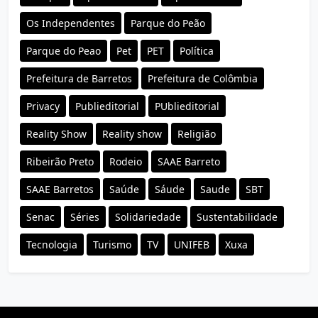
Os Independentes
Parque do Peão
Parque do Peao
Pet
PET
Política
Prefeitura de Barretos
Prefeitura de Colômbia
Privacy
Publieditorial
PUblieditorial
Reality Show
Reality show
Religião
Ribeirão Preto
Rodeio
SAAE Barreto
SAAE Barretos
Saúde
Sáude
Saude
SBT
Senac
Séries
Solidariedade
Sustentabilidade
Tecnologia
Turismo
TV
UNIFEB
Xuxa