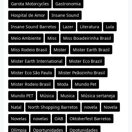
Garota Motorcycles
Gastronomia
Hospital de Amor
Insane Sound
Insane Sound Barretos
Lazer
Literatura
Lula
Meio Ambiente
Miss
Miss Boiadeirinha Brasil
Miss Rodeio Brasil
Mister
Mister Earth Brazil
Mister Earth International
Mister Eco Brazil
Mister Eco São Paulo
Mister Peãozinho Brasil
Mister Rodeio Brasil
Moda
Mundo Pet
Mundo PET
Música
Musica
Música sertaneja
Natal
North Shopping Barretos
novela
Novela
Novelas
novelas
OAB
Oktoberfest Barretos
Olímpia
Oportunidades
Opotunidades