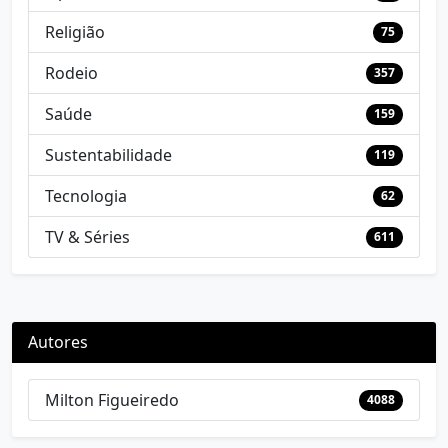
Religião
75
Rodeio
357
Saúde
159
Sustentabilidade
119
Tecnologia
62
TV & Séries
611
Autores
Milton Figueiredo
4088