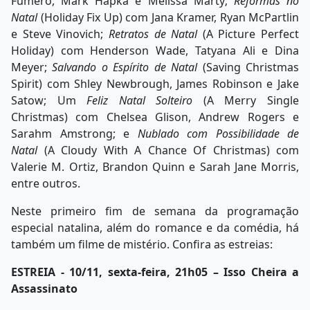
Fumero, Mark Hapka e Melissa Marty;
Reformas no
Natal
(Holiday Fix Up) com Jana Kramer, Ryan McPartlin
e Steve Vinovich;
Retratos de Natal
(A Picture Perfect
Holiday) com Henderson Wade, Tatyana Ali e Dina
Meyer;
Salvando o Espírito de Natal
(Saving Christmas
Spirit) com Shley Newbrough, James Robinson e Jake
Satow; Um
Feliz Natal Solteiro
(A Merry Single
Christmas) com Chelsea Glison, Andrew Rogers e
Sarahm Amstrong; e
Nublado com Possibilidade de
Natal
(A Cloudy With A Chance Of Christmas) com
Valerie M. Ortiz, Brandon Quinn e Sarah Jane Morris,
entre outros.
Neste primeiro fim de semana da programação
especial natalina, além do romance e da comédia, há
também um filme de mistério. Confira as estreias:
ESTREIA - 10/11, sexta-feira, 21h05 – Isso Cheira a
Assassinato