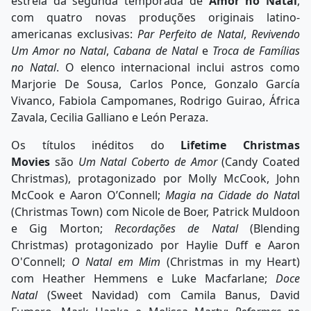
estreia da segunda temporada de
Amor no Natal
,
com quatro novas produções originais latino-
americanas exclusivas:
Par Perfeito de Natal
,
Revivendo
Um Amor no Natal
,
Cabana de Natal
e
Troca de Famílias
no Natal
. O elenco internacional inclui astros como
Marjorie De Sousa, Carlos Ponce, Gonzalo García
Vivanco, Fabiola Campomanes, Rodrigo Guirao, África
Zavala, Cecilia Galliano e León Peraza.
Os títulos inéditos do
Lifetime Christmas
Movies
são
Um Natal Coberto de Amor
(Candy Coated
Christmas), protagonizado por Molly McCook, John
McCook e Aaron O’Connell;
Magia na Cidade do Nata
l
(Christmas Town) com Nicole de Boer, Patrick Muldoon
e Gig Morton;
Recordações de Natal
(Blending
Christmas) protagonizado por Haylie Duff e Aaron
O'Connell;
O Natal em Mim
(Christmas in my Heart)
com Heather Hemmens e Luke Macfarlane;
Doce
Natal
(Sweet Navidad) com Camila Banus, David