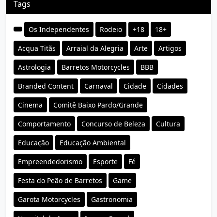
Tags
Os Independentes
Rodeio
+18
18+
Acqua Titãs
Arraial da Alegria
Arte
Artigos
Astrologia
Barretos Motorcycles
BBB
Branded Content
Carnaval
Cidade
Cidades
Cinema
Comitê Baixo Pardo/Grande
Comportamento
Concurso de Beleza
Cultura
Educação
Educação Ambiental
Empreendedorismo
Esporte
Fé
Festa do Peão de Barretos
Game
Garota Motorcycles
Gastronomia