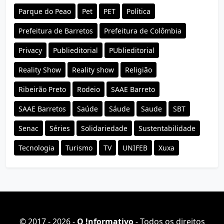
Parque do Peao
Pet
PET
Política
Prefeitura de Barretos
Prefeitura de Colômbia
Privacy
Publieditorial
PUblieditorial
Reality Show
Reality show
Religião
Ribeirão Preto
Rodeio
SAAE Barreto
SAAE Barretos
Saúde
Sáude
Saude
SBT
Senac
Séries
Solidariedade
Sustentabilidade
Tecnologia
Turismo
TV
UNIFEB
Xuxa
© 2017 - 2026 -
O ǃnformativo
- Todos os direitos