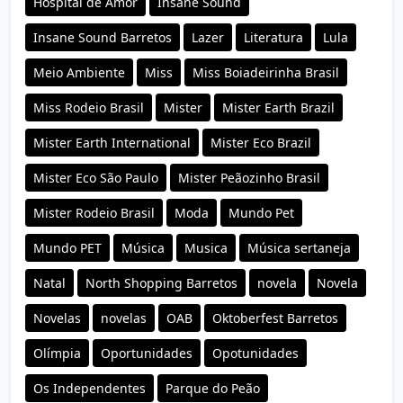
Hospital de Amor
Insane Sound
Insane Sound Barretos
Lazer
Literatura
Lula
Meio Ambiente
Miss
Miss Boiadeirinha Brasil
Miss Rodeio Brasil
Mister
Mister Earth Brazil
Mister Earth International
Mister Eco Brazil
Mister Eco São Paulo
Mister Peãozinho Brasil
Mister Rodeio Brasil
Moda
Mundo Pet
Mundo PET
Música
Musica
Música sertaneja
Natal
North Shopping Barretos
novela
Novela
Novelas
novelas
OAB
Oktoberfest Barretos
Olímpia
Oportunidades
Opotunidades
Os Independentes
Parque do Peão