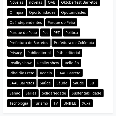
Novelas
novelas
OAB
Oktoberfest Barretos
Olímpia
Oportunidades
Opotunidades
Os Independentes
Parque do Peão
Parque do Peao
Pet
PET
Política
Prefeitura de Barretos
Prefeitura de Colômbia
Privacy
Publieditorial
PUblieditorial
Reality Show
Reality show
Religião
Ribeirão Preto
Rodeio
SAAE Barreto
SAAE Barretos
Saúde
Sáude
Saude
SBT
Senac
Séries
Solidariedade
Sustentabilidade
Tecnologia
Turismo
TV
UNIFEB
Xuxa