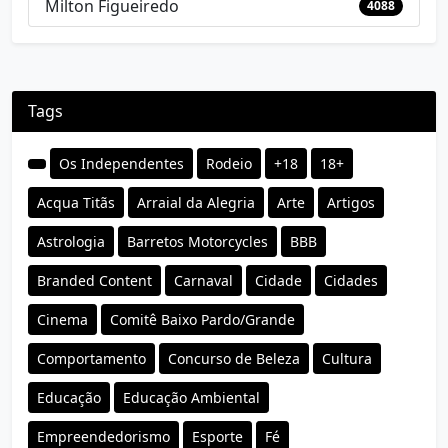
Milton Figueiredo
4088
Tags
Os Independentes
Rodeio
+18
18+
Acqua Titãs
Arraial da Alegria
Arte
Artigos
Astrologia
Barretos Motorcycles
BBB
Branded Content
Carnaval
Cidade
Cidades
Cinema
Comitê Baixo Pardo/Grande
Comportamento
Concurso de Beleza
Cultura
Educação
Educação Ambiental
Empreendedorismo
Esporte
Fé