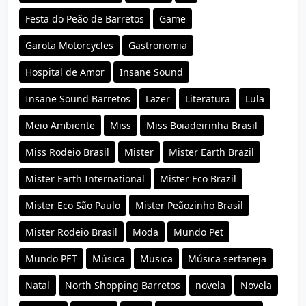
Festa do Peão de Barretos
Game
Garota Motorcycles
Gastronomia
Hospital de Amor
Insane Sound
Insane Sound Barretos
Lazer
Literatura
Lula
Meio Ambiente
Miss
Miss Boiadeirinha Brasil
Miss Rodeio Brasil
Mister
Mister Earth Brazil
Mister Earth International
Mister Eco Brazil
Mister Eco São Paulo
Mister Peãozinho Brasil
Mister Rodeio Brasil
Moda
Mundo Pet
Mundo PET
Música
Musica
Música sertaneja
Natal
North Shopping Barretos
novela
Novela